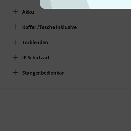
Akku
Koffer /Tasche Inklusive
Torblenden
IP Schutzart
Stangenbedienbar