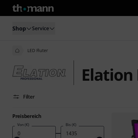
Shop
Service
LED Fluter
Elation
Filter
Preisbereich
Von (€)
Bis (€)