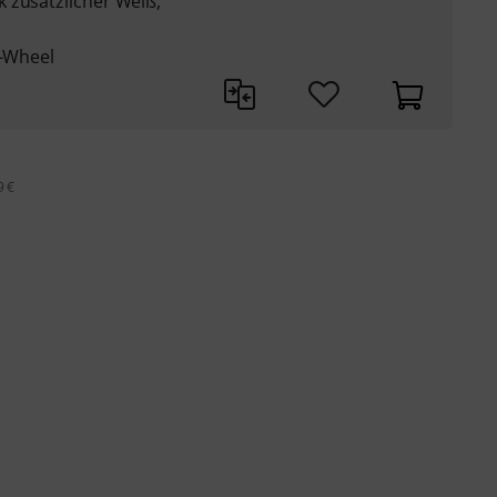
 zusätzlicher Weiß,
g-Wheel
9 €