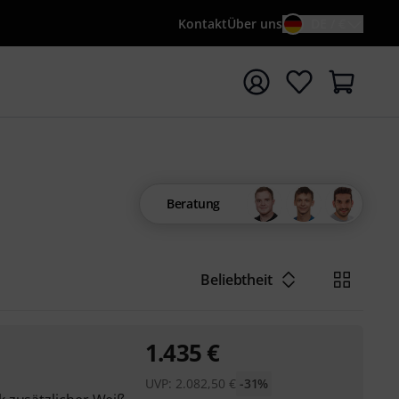
Kontakt
Über uns
DE / €
e mit Suchwort {searchTerm} starten
Beratung
Beliebtheit
1.435
€
UVP:
2.082,50
€
-31%