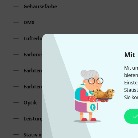
Gehäusefarbe
DMX
Lüfterlos
Mit 
Farbmischung
Mit un
Farbtemperatur [K] von
biete
Einste
Farbtemperatur [K] bis
Statis
Sie kö
Optik
Leistung [W]
Stativ inkl.