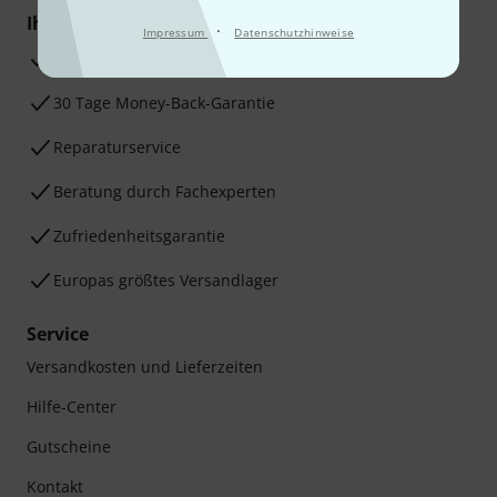
Ihre Vorteile
·
Impressum
Datenschutzhinweise
3 Jahre Thomann Garantie
30 Tage Money-Back-Garantie
Reparaturservice
Beratung durch Fachexperten
Zufriedenheitsgarantie
Europas größtes Versandlager
Service
Versandkosten und Lieferzeiten
Hilfe-Center
Gutscheine
Kontakt