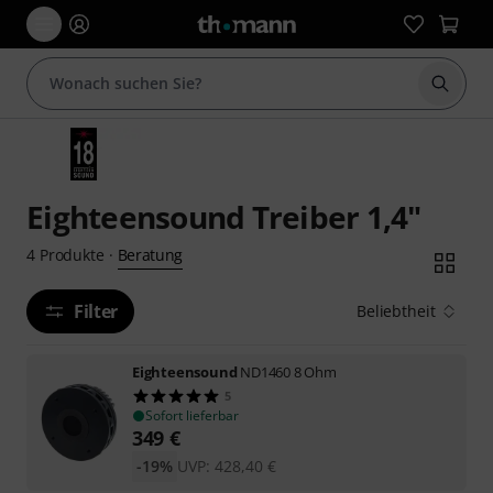
Suche 
Eighteensound Treiber 1,4"
Beratung
4
Produkte
·
Filter
Beliebtheit
Eighteensound
ND1460 8 Ohm
5
Sofort lieferbar
349
€
-19%
UVP:
428,40
€