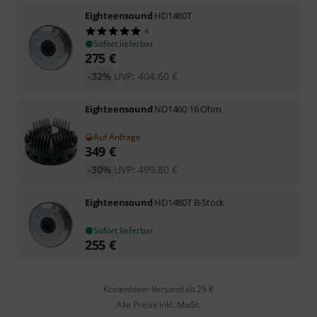
Eighteensound
HD1480T
4
Sofort lieferbar
275
€
-32%
UVP:
404,60
€
Eighteensound
ND1460 16 Ohm
Auf Anfrage
349
€
-30%
UVP:
499,80
€
Eighteensound
HD1480T B-Stock
Sofort lieferbar
255
€
Kostenloser Versand ab 29 €
Alle Preise inkl. MwSt.