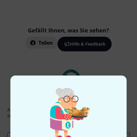
Gefällt Ihnen, was Sie sehen?
Teilen
Hilfe & Feedback
Thomann Newsletter
Abonniere den Thomann Newsletter und gewinne mit
etwas Glück einen von
50 Gutscheinen
über jeweils
50€
!
Inspirierende Beiträge
Deals
Thomann Insights