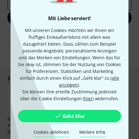
E-Mail-Adresse
*
Jetzt anmelden
Mit Liebe serviert!
Mit unseren Cookies möchten wir Ihnen ein
Mit Klick auf „Jetzt anmelden“ stimmen Sie dem Erhalt von E-Mail-
fluffiges Einkaufserlebnis mit allem was
Werbung und einer Messung des E-Mail-Nutzungsverhaltens zu. Die
Abmeldung ist jederzeit möglich. Weitere Informationen finden Sie in
dazugehört bieten. Dazu zählen zum Beispiel
unseren
Datenschutzhinweisen
.
passende Angebote, personalisierte Anzeigen
und das Merken von Einstellungen. Wenn das für
* Pflichtfeld
Sie okay ist, stimmen Sie der Nutzung von Cookies
für Präferenzen, Statistiken und Marketing
Sicher einkaufen & bezahlen
einfach durch einen Klick auf „Geht klar“ zu (
alle
anzeigen
).
Sie können Ihre erteilte Zustimmung jederzeit
über die Cookie-Einstellungen (
hier
) widerrufen.
Geht klar
Bezahlen Sie vertraulich und sicher per Nachnahme,
Vorkasse, PayPal, Amazon Pay,
Klarna Sofort bezahlen
,
Klarna Ratenzahlung
oder Kreditkarte.
Cookies ablehnen
Weitere Infos