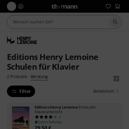
Suche 
Editions Henry Lemoine
Schulen für Klavier
Beratung
2
Produkte
·
Filter
Beliebtheit
Editions Henry Lemoine
Erstes Jahr
Klavierunterricht
2
Sofort lieferbar
29,50
€