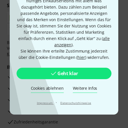
fluffiges Einkaufserlebnis mit allem was
Sicher einkaufen & bezahlen
dazugehört bieten. Dazu zählen zum Beispiel
passende Angebote, personalisierte Anzeigen
und das Merken von Einstellungen. Wenn das für
Sie okay ist, stimmen Sie der Nutzung von Cookies
für Präferenzen, Statistiken und Marketing
einfach durch einen Klick auf „Geht klar“ zu (
alle
Bezahlen Sie vertraulich und sicher per Nachnahme,
anzeigen
).
Vorkasse, PayPal, Amazon Pay,
Klarna Sofort bezahlen
,
Sie können Ihre erteilte Zustimmung jederzeit
Klarna Ratenzahlung
oder Kreditkarte.
über die Cookie-Einstellungen (
hier
) widerrufen.
Ihre Vorteile
Geht klar
3 Jahre Thomann Garantie
30 Tage Money-Back-Garantie
Cookies ablehnen
Weitere Infos
Reparaturservice
·
Impressum
Datenschutzhinweise
Beratung durch Fachexperten
Zufriedenheitsgarantie