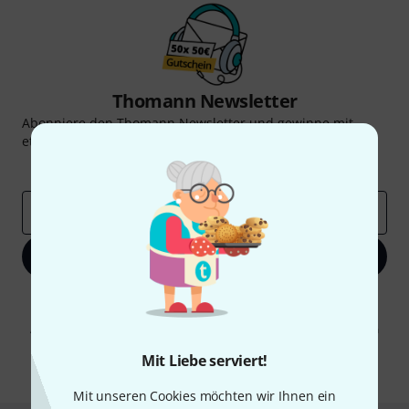
Thomann Newsletter
Abonniere den Thomann Newsletter und gewinne mit
etwas Glück einen von
50 Gutscheinen
über jeweils
50€
!
Inspirierende Beiträge
Deals
Thomann Insights
E-Mail-Adresse
*
Jetzt anmelden
Mit Klick auf „Jetzt anmelden“ stimmen Sie dem Erhalt von E-Mail-
Werbung und einer Messung des E-Mail-Nutzungsverhaltens zu. Die
Abmeldung ist jederzeit möglich. Weitere Informationen finden Sie in
unseren
Datenschutzhinweisen
.
Mit Liebe serviert!
* Pflichtfeld
Mit unseren Cookies möchten wir Ihnen ein