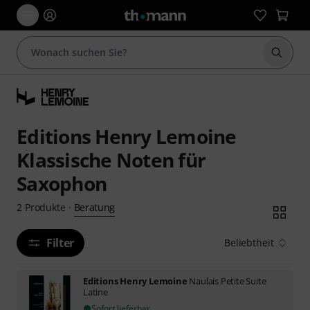
Suche 
Editions Henry Lemoine
Klassische Noten für
Saxophon
Beratung
2
Produkte
·
Filter
Beliebtheit
Editions Henry Lemoine
Naulais Petite Suite
Latine
Sofort lieferbar