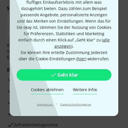
fluffiges Einkaufserlebnis mit allem was
Sicher einkaufen & bezahlen
dazugehört bieten. Dazu zählen zum Beispiel
passende Angebote, personalisierte Anzeigen
und das Merken von Einstellungen. Wenn das für
Sie okay ist, stimmen Sie der Nutzung von Cookies
für Präferenzen, Statistiken und Marketing
einfach durch einen Klick auf „Geht klar“ zu (
alle
Bezahlen Sie vertraulich und sicher per Nachnahme,
anzeigen
).
Vorkasse, PayPal, Amazon Pay,
Klarna Sofort bezahlen
,
Sie können Ihre erteilte Zustimmung jederzeit
Klarna Ratenzahlung
oder Kreditkarte.
über die Cookie-Einstellungen (
hier
) widerrufen.
Ihre Vorteile
Geht klar
3 Jahre Thomann Garantie
Cookies ablehnen
Weitere Infos
30 Tage Money-Back-Garantie
Reparaturservice
·
Impressum
Datenschutzhinweise
Beratung durch Fachexperten
Zufriedenheitsgarantie