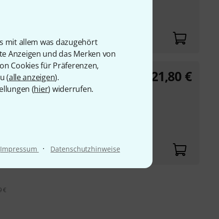
0205816728, Verlags-
is mit allem was dazugehört
rte Anzeigen und das Merken von
von Cookies für Präferenzen,
21,80
€
 Oberkrainer 1
u (
alle anzeigen
).
ellungen (
hier
) widerrufen.
tücke von Slavko
0205816704, Verlags-
·
Impressum
Datenschutzhinweise
9 €