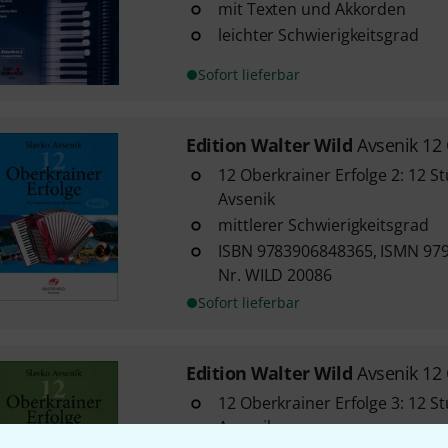
mit Texten und Akkorden
leichter Schwierigkeitsgrad
Sofort lieferbar
Edition Walter Wild
Avsenik 12
12 Oberkrainer Erfolge 2: 12 S
Avsenik
mittlerer Schwierigkeitsgrad
ISBN 9783906848365, ISMN 979
Nr. WILD 20086
Sofort lieferbar
Edition Walter Wild
Avsenik 12
12 Oberkrainer Erfolge 3: 12 S
Avsenik