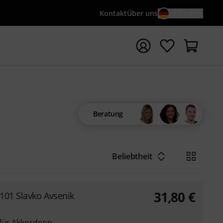
Kontakt
Über uns
DE / €
e mit Suchwort {searchTerm} starten
Beratung
Beliebtheit
31,80
€
 101 Slavko Avsenik
 für Akkordeon