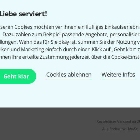
mittlerer Schwierigkeitsgrad
ISBN 9783906848372, ISMN 979
Liebe serviert!
Nr. WILD 20087
Sofort lieferbar
seren Cookies möchten wir Ihnen ein fluffiges Einkaufserlebn
n. Dazu zählen zum Beispiel passende Angebote, personalisie
llungen. Wenn das für Sie okay ist, stimmen Sie der Nutzung 
Edition Walter Wild
Avsenik 12
tiken und Marketing einfach durch einen Klick auf „Geht klar“ z
nnen Ihre erteilte Zustimmung jederzeit über die Cookie-Einst
12 Oberkrainer Erfolge 1: 12 S
Avsenik
mittlerer Schwierigkeitsgrad
Cookies ablehnen
Weitere Infos
Geht klar
ISBN 9783906848358, ISMN 979
Nr. WILD 20085
Sofort lieferbar
Kostenloser Versand ab 2
Alle Preise inkl. MwSt.