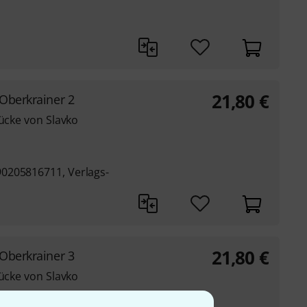
21,80
€
 Oberkrainer 2
tücke von Slavko
0205816711, Verlags-
21,80
€
 Oberkrainer 3
tücke von Slavko