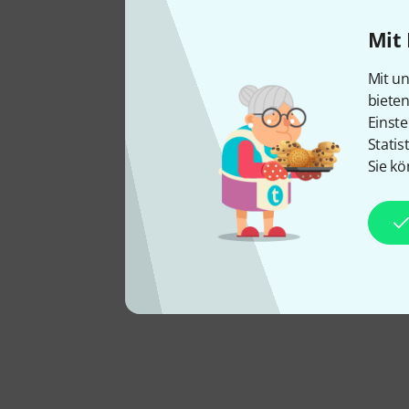
Mit 
Mit un
biete
Einste
Statis
Sie kö