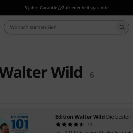
3 Jahre Garantie
Zufriedenheitsgarantie
Such
 Walter Wild
6
Edition Walter Wild
Die besten
11
101 Stücke von Slavko Avsenik