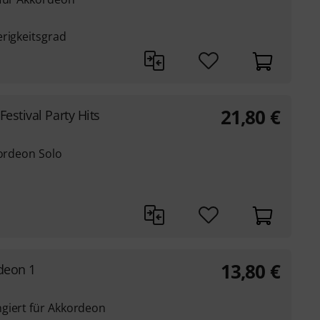
erigkeitsgrad
21,80
€
estival Party Hits
kordeon Solo
13,80
€
deon 1
giert für Akkordeon