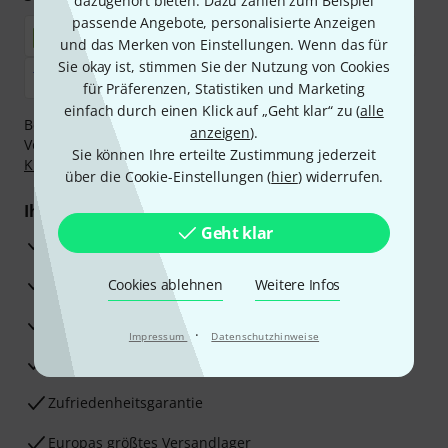
dazugehört bieten. Dazu zählen zum Beispiel
passende Angebote, personalisierte Anzeigen
und das Merken von Einstellungen. Wenn das für
Sie okay ist, stimmen Sie der Nutzung von Cookies
für Präferenzen, Statistiken und Marketing
einfach durch einen Klick auf „Geht klar“ zu (
alle
Bezahlen Sie vertraulich und sicher per Nachnahme,
anzeigen
).
Vorkasse, PayPal, Amazon Pay,
Klarna Sofort bezahlen
,
Sie können Ihre erteilte Zustimmung jederzeit
Klarna Ratenzahlung
oder Kreditkarte.
über die Cookie-Einstellungen (
hier
) widerrufen.
Ihre Vorteile
Geht klar
3 Jahre Thomann Garantie
30 Tage Money-Back-Garantie
Cookies ablehnen
Weitere Infos
Reparaturservice
·
Impressum
Datenschutzhinweise
Beratung durch Fachexperten
Zufriedenheitsgarantie
Europas größtes Versandlager