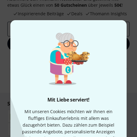
etwas Glück einen von
50 Gutscheinen
über jeweils
50€
!
Inspirierende Beiträge
Deals
Thomann Insights
E-Mail-Adresse
*
Jetzt anmelden
Mit Klick auf „Jetzt anmelden“ stimmen Sie dem Erhalt von E-Mail-
Werbung und einer Messung des E-Mail-Nutzungsverhaltens zu. Die
Abmeldung ist jederzeit möglich. Weitere Informationen finden Sie in
unseren
Datenschutzhinweisen
.
* Pflichtfeld
Mit Liebe serviert!
Sicher einkaufen & bezahlen
Mit unseren Cookies möchten wir Ihnen ein
fluffiges Einkaufserlebnis mit allem was
dazugehört bieten. Dazu zählen zum Beispiel
passende Angebote, personalisierte Anzeigen