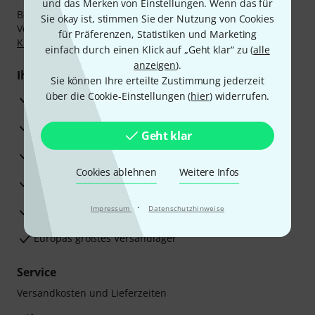
und das Merken von Einstellungen. Wenn das für
Bezahlen Sie vertraulich und sicher per Nachnahme,
Sie okay ist, stimmen Sie der Nutzung von Cookies
Vorkasse, PayPal, Amazon Pay,
Klarna Sofort bezahlen
,
für Präferenzen, Statistiken und Marketing
Klarna Ratenzahlung
oder Kreditkarte.
einfach durch einen Klick auf „Geht klar“ zu (
alle
anzeigen
).
Ihre Vorteile
Sie können Ihre erteilte Zustimmung jederzeit
über die Cookie-Einstellungen (
hier
) widerrufen.
3 Jahre Thomann Garantie
30 Tage Money-Back-Garantie
Geht klar
Reparaturservice
Cookies ablehnen
Weitere Infos
Beratung durch Fachexperten
·
Zufriedenheitsgarantie
Impressum
Datenschutzhinweise
Europas größtes Versandlager
Service
Versandkosten und Lieferzeiten