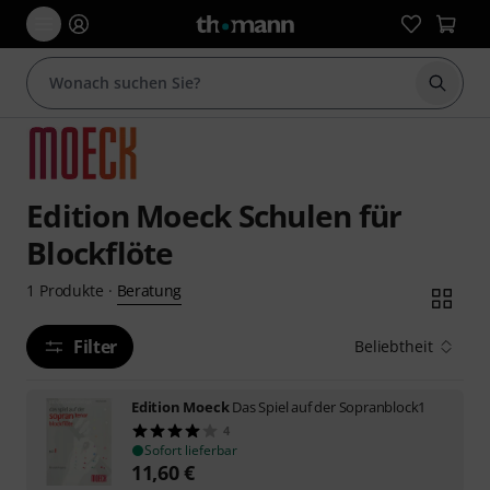
Suche 
Edition Moeck Schulen für
Blockflöte
Beratung
1
Produkte
·
Filter
Beliebtheit
Edition Moeck
Das Spiel auf der Sopranblock1
4
Sofort lieferbar
11,60
€