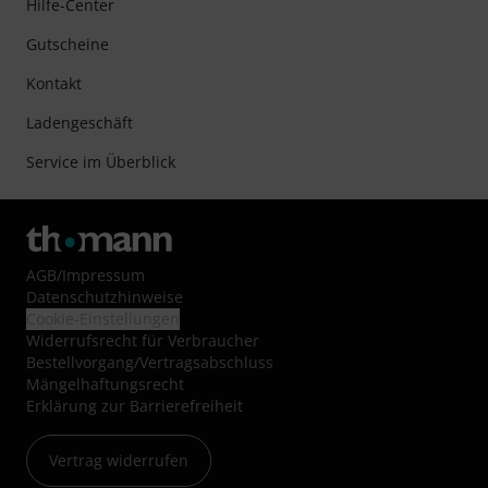
Hilfe-Center
Gutscheine
Kontakt
Ladengeschäft
Service im Überblick
AGB
/
Impressum
Datenschutzhinweise
Cookie-Einstellungen
Widerrufsrecht für Verbraucher
Bestellvorgang/Vertragsabschluss
Mängelhaftungsrecht
Erklärung zur Barrierefreiheit
Vertrag widerrufen