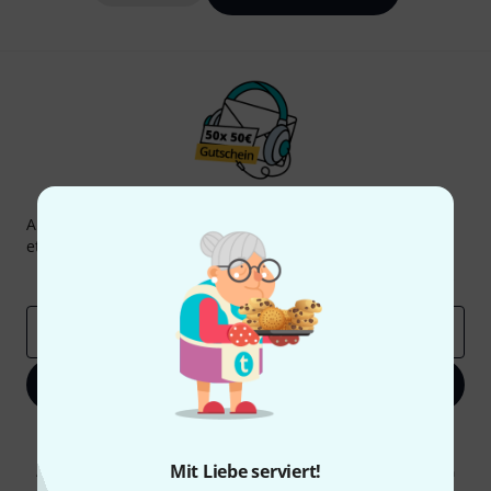
Thomann Newsletter
Abonniere den Thomann Newsletter und gewinne mit
etwas Glück einen von
50 Gutscheinen
über jeweils
50€
!
Inspirierende Beiträge
Deals
Thomann Insights
E-Mail-Adresse
*
Jetzt anmelden
Mit Klick auf „Jetzt anmelden“ stimmen Sie dem Erhalt von E-Mail-
Werbung und einer Messung des E-Mail-Nutzungsverhaltens zu. Die
Mit Liebe serviert!
Abmeldung ist jederzeit möglich. Weitere Informationen finden Sie in
unseren
Datenschutzhinweisen
.