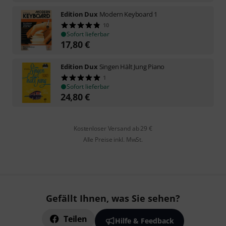
Edition Dux
Modern Keyboard 1
10
Sofort lieferbar
17,80
€
Edition Dux
Singen Hält Jung Piano
1
Sofort lieferbar
24,80
€
Kostenloser Versand ab 29 €
Alle Preise inkl. MwSt.
Gefällt Ihnen, was Sie sehen?
Teilen
Hilfe & Feedback