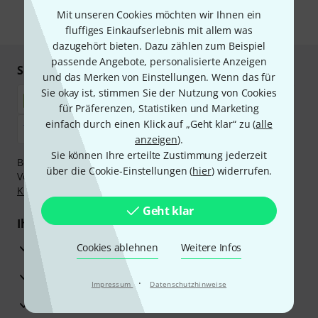
Mit unseren Cookies möchten wir Ihnen ein
* Pflichtfeld
fluffiges Einkaufserlebnis mit allem was
dazugehört bieten. Dazu zählen zum Beispiel
passende Angebote, personalisierte Anzeigen
Sicher einkaufen & bezahlen
und das Merken von Einstellungen. Wenn das für
Sie okay ist, stimmen Sie der Nutzung von Cookies
für Präferenzen, Statistiken und Marketing
einfach durch einen Klick auf „Geht klar“ zu (
alle
anzeigen
).
Sie können Ihre erteilte Zustimmung jederzeit
Bezahlen Sie vertraulich und sicher per Nachnahme,
über die Cookie-Einstellungen (
hier
) widerrufen.
Vorkasse, PayPal, Amazon Pay,
Klarna Sofort bezahlen
,
Klarna Ratenzahlung
oder Kreditkarte.
Geht klar
Ihre Vorteile
3 Jahre Thomann Garantie
Cookies ablehnen
Weitere Infos
30 Tage Money-Back-Garantie
·
Impressum
Datenschutzhinweise
Reparaturservice