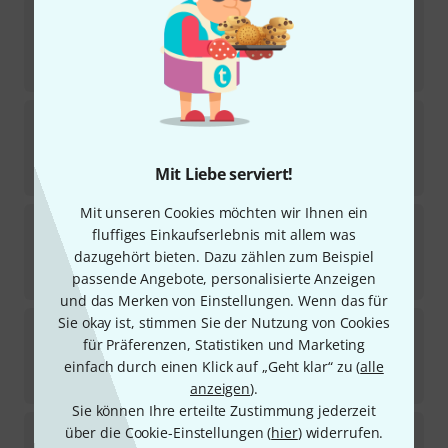
Edition Dux
Jazz Club Bass
3
Sofort lieferbar
23,80
€
Edition Dux
Acoustic Pop Guitar Starter
1
Sofort lieferbar
Mit Liebe serviert!
28,80
€
Mit unseren Cookies möchten wir Ihnen ein
Edition Dux
Play Guitar Christmas Schildi
fluffiges Einkaufserlebnis mit allem was
2
dazugehört bieten. Dazu zählen zum Beispiel
Sofort lieferbar
15,80
€
passende Angebote, personalisierte Anzeigen
und das Merken von Einstellungen. Wenn das für
Sie okay ist, stimmen Sie der Nutzung von Cookies
Edition Dux
Das Ukulele-Ding 2
für Präferenzen, Statistiken und Marketing
1
Sofort lieferbar
einfach durch einen Klick auf „Geht klar“ zu (
alle
24,80
€
anzeigen
).
Sie können Ihre erteilte Zustimmung jederzeit
Edition Dux
Saitenwege Südamerika 2
über die Cookie-Einstellungen (
hier
) widerrufen.