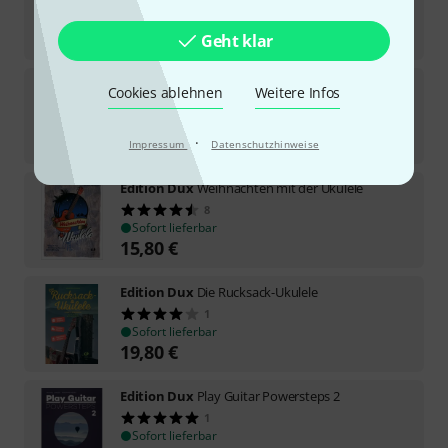
4
Sofort lieferbar
28,80
€
Geht klar
Edition Dux
Play Guitar Gitarrenschule 2
Cookies ablehnen
Weitere Infos
1
Sofort lieferbar
21,95
€
·
Impressum
Datenschutzhinweise
Edition Dux
Weihnachten mit der Ukulele
8
Sofort lieferbar
15,80
€
Edition Dux
Die Rucksack-Ukulele
1
Sofort lieferbar
19,80
€
Edition Dux
Play Guitar Powersteps 2
1
Sofort lieferbar