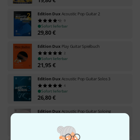
Edition Dux
Acoustic Pop Guitar 2
9
Sofort lieferbar
29,80
€
Edition Dux
Play Guitar Spielbuch
2
Sofort lieferbar
21,95
€
Edition Dux
Acoustic Pop Guitar Solos 3
4
Sofort lieferbar
26,80
€
Edition Dux
Acoustic Pop Guitar Soloing
1
Sofort lieferbar
26,95
€