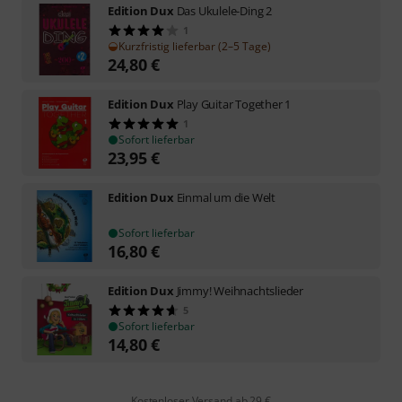
Edition Dux
Das Ukulele-Ding 2
1
Kurzfristig lieferbar (2–5 Tage)
24,80
€
Edition Dux
Play Guitar Together 1
1
Sofort lieferbar
23,95
€
Edition Dux
Einmal um die Welt
Sofort lieferbar
16,80
€
Edition Dux
Jimmy! Weihnachtslieder
5
Sofort lieferbar
14,80
€
Kostenloser Versand ab 29 €