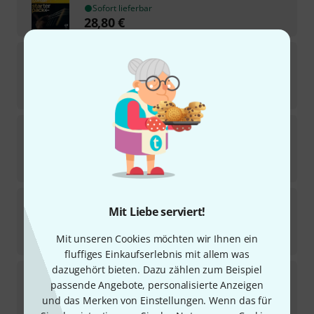
Sofort lieferbar
28,80
€
Edition Dux
Play Guitar Christmas Schildi
2
Sofort lieferbar
15,80
€
Edition Dux
Saitenwege Südamerika 2
4
Sofort lieferbar
28,80
€
Edition Dux
Play Guitar Gitarrenschule 2
Mit Liebe serviert!
1
Sofort lieferbar
Mit unseren Cookies möchten wir Ihnen ein
21,95
€
fluffiges Einkaufserlebnis mit allem was
dazugehört bieten. Dazu zählen zum Beispiel
Edition Dux
Weihnachten mit der Ukulele
passende Angebote, personalisierte Anzeigen
8
Sofort lieferbar
und das Merken von Einstellungen. Wenn das für
15,80
€