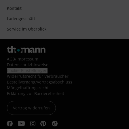
Kontakt
Ladengeschäft
Service im Überblick
AGB
/
Impressum
Datenschutzhinweise
Cookie-Einstellungen
Widerrufsrecht für Verbraucher
Bestellvorgang/Vertragsabschluss
Mängelhaftungsrecht
Erklärung zur Barrierefreiheit
Vertrag widerrufen