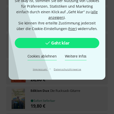
Sie okay ist, stimmen Sie der Nutzung von Cookies
für Präferenzen, Statistiken und Marketing
Edition Dux
Die Rucksack-Ukulele
einfach durch einen Klick auf „Geht klar“ zu (
alle
1
anzeigen
).
Sofort lieferbar
Sie können Ihre erteilte Zustimmung jederzeit
19,80
€
über die Cookie-Einstellungen (
hier
) widerrufen.
Edition Dux
Acoustic Jazz Guitar Solos
Geht klar
2
In 1–2 Wochen lieferbar
27,80
€
Cookies ablehnen
Weitere Infos
Edition Dux
Saitenwege Südamerika 1
·
Impressum
Datenschutzhinweise
6
In 1–2 Wochen lieferbar
28,80
€
Edition Dux
Die Rucksack-Gitarre
Sofort lieferbar
19,80
€