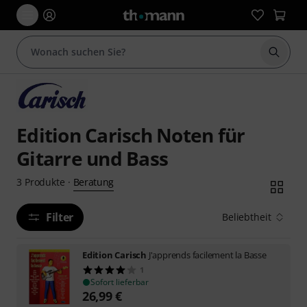
Suche 
Edition Carisch Noten für
Gitarre und Bass
Beratung
3
Produkte
·
Filter
Beliebtheit
Edition Carisch
J'apprends facilement la Basse
1
Sofort lieferbar
26,99
€