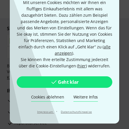
Mit unseren Cookies möchten wir Ihnen ein
fluffiges Einkaufserlebnis mit allem was
* Pflichtfeld
dazugehört bieten. Dazu zählen zum Beispiel
passende Angebote, personalisierte Anzeigen
und das Merken von Einstellungen. Wenn das für
Sicher einkaufen & bezahlen
Sie okay ist, stimmen Sie der Nutzung von Cookies
für Präferenzen, Statistiken und Marketing
einfach durch einen Klick auf „Geht klar“ zu (
alle
anzeigen
).
Sie können Ihre erteilte Zustimmung jederzeit
Bezahlen Sie vertraulich und sicher per Nachnahme,
über die Cookie-Einstellungen (
hier
) widerrufen.
Vorkasse, PayPal, Amazon Pay,
Klarna Sofort bezahlen
,
Klarna Ratenzahlung
oder Kreditkarte.
Geht klar
Ihre Vorteile
Cookies ablehnen
Weitere Infos
3 Jahre Thomann Garantie
30 Tage Money-Back-Garantie
·
Impressum
Datenschutzhinweise
Reparaturservice