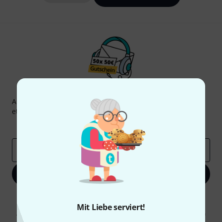
Thomann Newsletter
Abonniere den Thomann Newsletter und gewinne mit
etwas Glück einen von
50 Gutscheinen
über jeweils
50€
!
Inspirierende Beiträge
Deals
Thomann Insights
E-Mail-Adresse
*
Jetzt anmelden
Mit Klick auf „Jetzt anmelden“ stimmen Sie dem Erhalt von E-Mail-
Werbung und einer Messung des E-Mail-Nutzungsverhaltens zu. Die
Mit Liebe serviert!
Abmeldung ist jederzeit möglich. Weitere Informationen finden Sie in
unseren
Datenschutzhinweisen
.