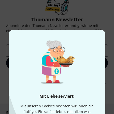
Thomann Newsletter
Abonniere den Thomann Newsletter und gewinne mit
etwas Glück einen von
50 Gutscheinen
über jeweils
50€
!
Inspirierende Beiträge
Deals
Thomann Insights
E-Mail-Adresse
*
Jetzt anmelden
Mit Klick auf „Jetzt anmelden“ stimmen Sie dem Erhalt von E-Mail-
Werbung und einer Messung des E-Mail-Nutzungsverhaltens zu. Die
Abmeldung ist jederzeit möglich. Weitere Informationen finden Sie in
unseren
Datenschutzhinweisen
.
* Pflichtfeld
Mit Liebe serviert!
Mit unseren Cookies möchten wir Ihnen ein
fluffiges Einkaufserlebnis mit allem was
Sicher einkaufen & bezahlen