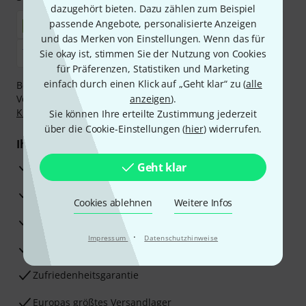
dazugehört bieten. Dazu zählen zum Beispiel
passende Angebote, personalisierte Anzeigen
und das Merken von Einstellungen. Wenn das für
Sie okay ist, stimmen Sie der Nutzung von Cookies
für Präferenzen, Statistiken und Marketing
einfach durch einen Klick auf „Geht klar“ zu (
alle
Bezahlen Sie vertraulich und sicher per Nachnahme,
Vorkasse, PayPal, Amazon Pay,
anzeigen
Klarna Sofort bezahlen
).
,
Klarna Ratenzahlung
oder Kreditkarte.
Sie können Ihre erteilte Zustimmung jederzeit
über die Cookie-Einstellungen (
hier
) widerrufen.
Ihre Vorteile
3 Jahre Thomann Garantie
Geht klar
30 Tage Money-Back-Garantie
Cookies ablehnen
Weitere Infos
Reparaturservice
·
Impressum
Datenschutzhinweise
Beratung durch Fachexperten
Zufriedenheitsgarantie
Europas größtes Versandlager