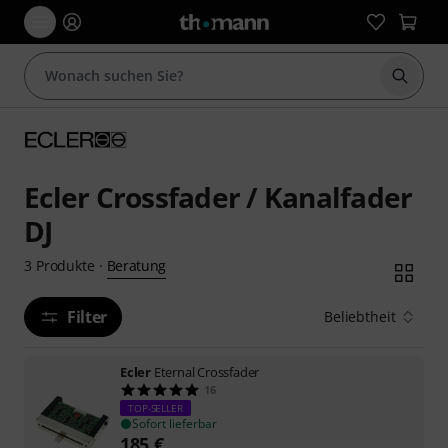
Suche 
Ecler Crossfader / Kanalfader
DJ
Beratung
3
Produkte
·
Filter
Beliebtheit
Ecler
Eternal Crossfader
16
TOP-SELLER
Sofort lieferbar
185
€