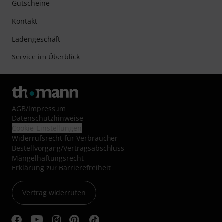
Gutscheine
Kontakt
Ladengeschäft
Service im Überblick
AGB
/
Impressum
Datenschutzhinweise
Cookie-Einstellungen
Widerrufsrecht für Verbraucher
Bestellvorgang/Vertragsabschluss
Mängelhaftungsrecht
Erklärung zur Barrierefreiheit
Vertrag widerrufen