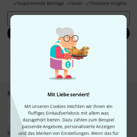
Inspirierende Beiträge
Deals
Thomann Insights
E-Mail-Adresse
*
Jetzt anmelden
Mit Klick auf „Jetzt anmelden“ stimmen Sie dem Erhalt von E-Mail-
Werbung und einer Messung des E-Mail-Nutzungsverhaltens zu. Die
Abmeldung ist jederzeit möglich. Weitere Informationen finden Sie in
unseren
Datenschutzhinweisen
.
* Pflichtfeld
Sicher einkaufen & bezahlen
Mit Liebe serviert!
Mit unseren Cookies möchten wir Ihnen ein
fluffiges Einkaufserlebnis mit allem was
dazugehört bieten. Dazu zählen zum Beispiel
passende Angebote, personalisierte Anzeigen
Bezahlen Sie vertraulich und sicher per Nachnahme,
und das Merken von Einstellungen. Wenn das für