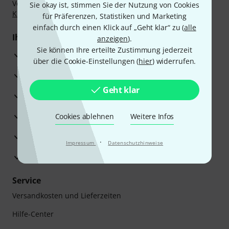
Vorkasse, PayPal, Amazon Pay,
Klarna Sofort bezahlen
,
Sie okay ist, stimmen Sie der Nutzung von Cookies
Klarna Ratenzahlung
oder Kreditkarte.
für Präferenzen, Statistiken und Marketing
einfach durch einen Klick auf „Geht klar“ zu (
alle
Ihre Vorteile
anzeigen
).
Sie können Ihre erteilte Zustimmung jederzeit
3 Jahre Thomann Garantie
über die Cookie-Einstellungen (
hier
) widerrufen.
30 Tage Money-Back-Garantie
Geht klar
Reparaturservice
Beratung durch Fachexperten
Cookies ablehnen
Weitere Infos
Zufriedenheitsgarantie
·
Impressum
Datenschutzhinweise
Europas größtes Versandlager
Service
Versandkosten und Lieferzeiten
Hilfe-Center