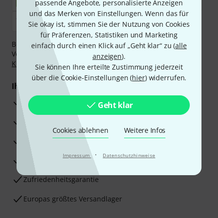
passende Angebote, personalisierte Anzeigen
und das Merken von Einstellungen. Wenn das für
Sie okay ist, stimmen Sie der Nutzung von Cookies
für Präferenzen, Statistiken und Marketing
Bezahlen Sie vertraulich und sicher per Nachnahme,
einfach durch einen Klick auf „Geht klar“ zu (
alle
Vorkasse, PayPal, Amazon Pay,
Klarna Sofort bezahlen
,
anzeigen
).
Klarna Ratenzahlung
oder Kreditkarte.
Sie können Ihre erteilte Zustimmung jederzeit
über die Cookie-Einstellungen (
hier
) widerrufen.
Ihre Vorteile
3 Jahre Thomann Garantie
Geht klar
30 Tage Money-Back-Garantie
Cookies ablehnen
Weitere Infos
Reparaturservice
·
Impressum
Datenschutzhinweise
Beratung durch Fachexperten
Zufriedenheitsgarantie
Europas größtes Versandlager