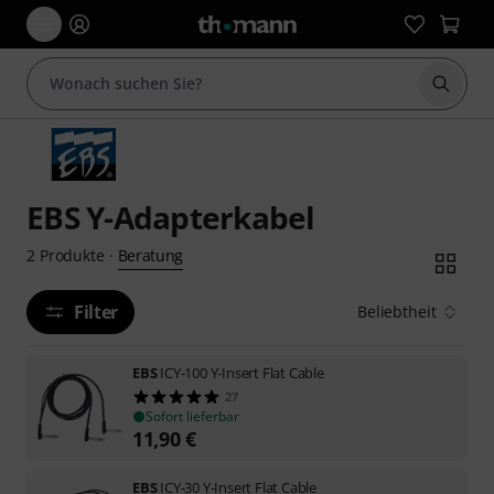
Suche 
EBS Y-Adapterkabel
Beratung
2
Produkte
·
Filter
Beliebtheit
EBS
ICY-100 Y-Insert Flat Cable
27
Sofort lieferbar
11,90
€
EBS
ICY-30 Y-Insert Flat Cable