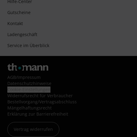
Hilfe-Center
Gutscheine
Kontakt
Ladengeschäft
Service im Überblick
AGB
/
Impressum
Datenschutzhinweise
Cookie-Einstellungen
Widerrufsrecht für Verbraucher
Bestellvorgang/Vertragsabschluss
Mängelhaftungsrecht
Erklärung zur Barrierefreiheit
Vertrag widerrufen