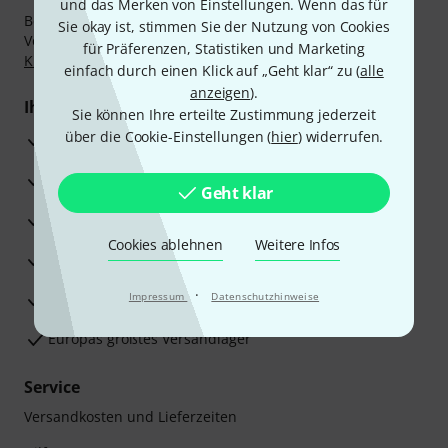
und das Merken von Einstellungen. Wenn das für
Bezahlen Sie vertraulich und sicher per Nachnahme,
Sie okay ist, stimmen Sie der Nutzung von Cookies
Vorkasse, PayPal, Amazon Pay,
Klarna Sofort bezahlen
,
für Präferenzen, Statistiken und Marketing
Klarna Ratenzahlung
oder Kreditkarte.
einfach durch einen Klick auf „Geht klar“ zu (
alle
anzeigen
).
Ihre Vorteile
Sie können Ihre erteilte Zustimmung jederzeit
über die Cookie-Einstellungen (
hier
) widerrufen.
3 Jahre Thomann Garantie
30 Tage Money-Back-Garantie
Geht klar
Reparaturservice
Cookies ablehnen
Weitere Infos
Beratung durch Fachexperten
·
Zufriedenheitsgarantie
Impressum
Datenschutzhinweise
Europas größtes Versandlager
Service
Versandkosten und Lieferzeiten