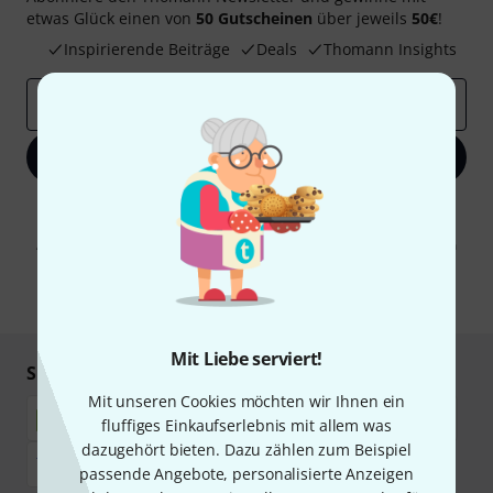
etwas Glück einen von
50 Gutscheinen
über jeweils
50€
!
Inspirierende Beiträge
Deals
Thomann Insights
E-Mail-Adresse
*
Jetzt anmelden
Mit Klick auf „Jetzt anmelden“ stimmen Sie dem Erhalt von E-Mail-
Werbung und einer Messung des E-Mail-Nutzungsverhaltens zu. Die
Abmeldung ist jederzeit möglich. Weitere Informationen finden Sie in
unseren
Datenschutzhinweisen
.
* Pflichtfeld
Mit Liebe serviert!
Sicher einkaufen & bezahlen
Mit unseren Cookies möchten wir Ihnen ein
fluffiges Einkaufserlebnis mit allem was
dazugehört bieten. Dazu zählen zum Beispiel
passende Angebote, personalisierte Anzeigen