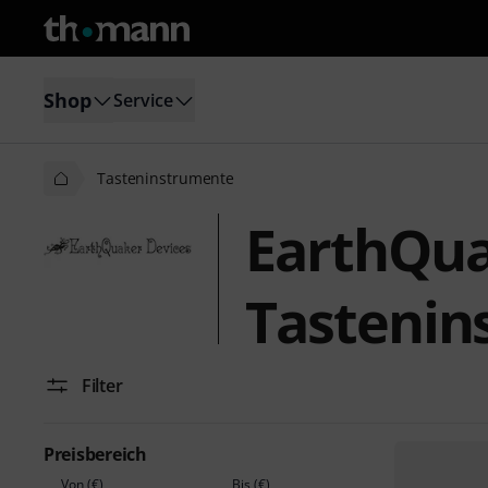
Shop
Service
Tasteninstrumente
EarthQua
Tastenin
Filter
Preisbereich
Von (€)
Bis (€)