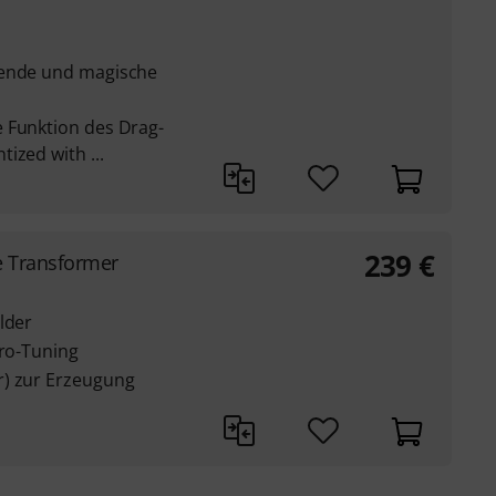
tende und magische
 Funktion des Drag-
ized with ...
239
€
 Transformer
lder
kro-Tuning
r) zur Erzeugung