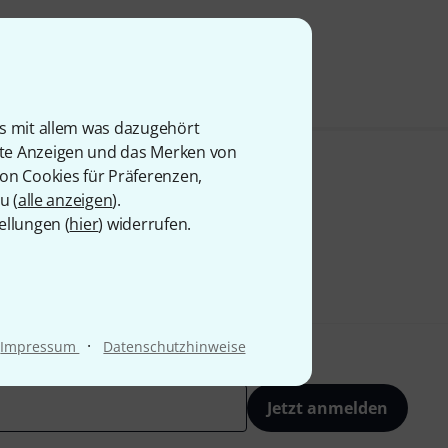
9 €
is mit allem was dazugehört
rte Anzeigen und das Merken von
von Cookies für Präferenzen,
u (
alle anzeigen
).
ellungen (
hier
) widerrufen.
·
Impressum
Datenschutzhinweise
Jetzt anmelden