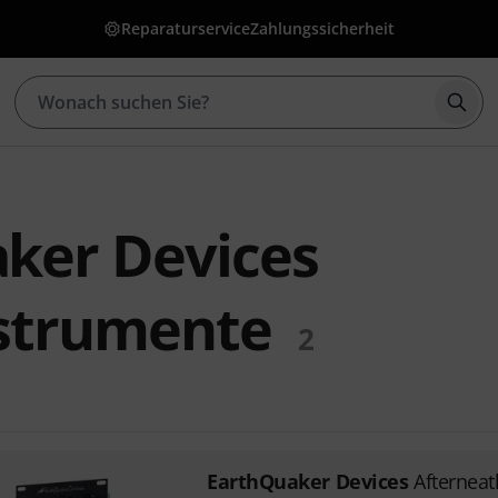
Reparaturservice
Zahlungssicherheit
Such
ker Devices
strumente
2
EarthQuaker Devices
Afterneat