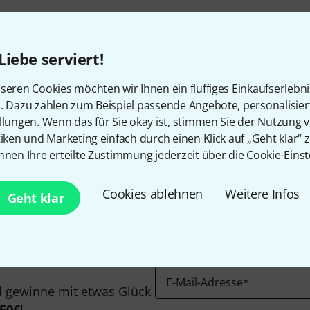
Kostenloser Versand ab 2
Alle Preise inkl. MwSt.
Liebe serviert!
seren Cookies möchten wir Ihnen ein fluffiges Einkaufserlebn
n. Dazu zählen zum Beispiel passende Angebote, personalisie
Gefällt Ihnen, was Sie sehen?
llungen. Wenn das für Sie okay ist, stimmen Sie der Nutzung 
tiken und Marketing einfach durch einen Klick auf „Geht klar“ z
nnen Ihre erteilte Zustimmung jederzeit über die Cookie-Einst
Teilen
Hilfe & Feedback
Cookies ablehnen
Weitere Infos
Geht klar
E-Mail-Adresse
*
 gewinne mit etwas Glück
50€
!