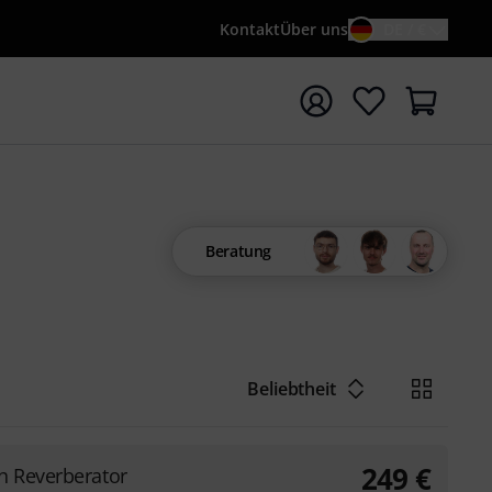
Kontakt
Über uns
DE / €
e mit Suchwort {searchTerm} starten
Beratung
Beliebtheit
249
€
h Reverberator