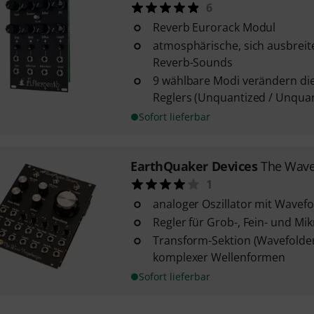
6
Reverb Eurorack Modul
atmosphärische, sich ausbrei
Reverb-Sounds
9 wählbare Modi verändern die
Reglers (Unquantized / Unquant
Sofort lieferbar
EarthQuaker Devices
The Wave
1
analoger Oszillator mit Wavefo
Regler für Grob-, Fein- und Mi
Transform-Sektion (Wavefolde
komplexer Wellenformen
Sofort lieferbar