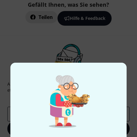
Gefällt Ihnen, was Sie sehen?
Teilen
Hilfe & Feedback
Thomann Newsletter
Abonniere den Thomann Newsletter und gewinne mit
etwas Glück einen von
50 Gutscheinen
über jeweils
50€
!
Inspirierende Beiträge
Deals
Thomann Insights
E-Mail-Adresse
*
Jetzt anmelden