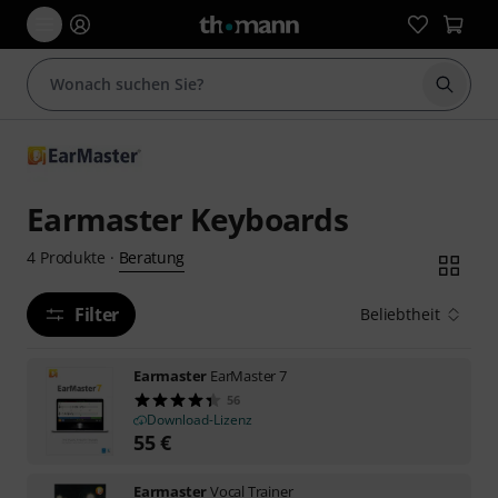
Suche 
Earmaster Keyboards
Beratung
4
Produkte
·
Filter
Beliebtheit
Earmaster
EarMaster 7
56
Download-Lizenz
55
€
Earmaster
Vocal Trainer