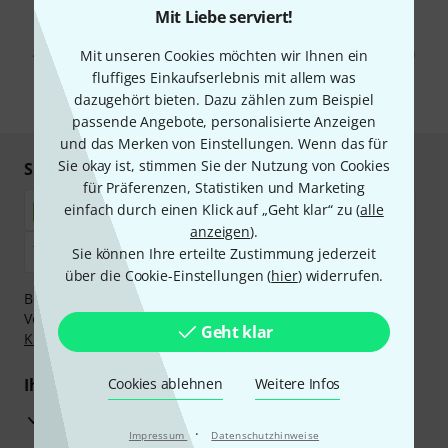
Mit Liebe serviert!
Mit Klick auf „Jetzt anmelden“ stimmen Sie dem Erhalt von E-Mail-
Werbung und einer Messung des E-Mail-Nutzungsverhaltens zu. Die
Abmeldung ist jederzeit möglich. Weitere Informationen finden Sie in
Mit unseren Cookies möchten wir Ihnen ein
unseren
Datenschutzhinweisen
.
fluffiges Einkaufserlebnis mit allem was
dazugehört bieten. Dazu zählen zum Beispiel
* Pflichtfeld
passende Angebote, personalisierte Anzeigen
und das Merken von Einstellungen. Wenn das für
Sie okay ist, stimmen Sie der Nutzung von Cookies
Sicher einkaufen & bezahlen
für Präferenzen, Statistiken und Marketing
einfach durch einen Klick auf „Geht klar“ zu (
alle
anzeigen
).
Sie können Ihre erteilte Zustimmung jederzeit
über die Cookie-Einstellungen (
hier
) widerrufen.
Bezahlen Sie vertraulich und sicher per Nachnahme,
Vorkasse, PayPal, Amazon Pay,
Klarna Sofort bezahlen
,
Geht klar
Klarna Ratenzahlung
oder Kreditkarte.
Ihre Vorteile
Cookies ablehnen
Weitere Infos
3 Jahre Thomann Garantie
·
Impressum
Datenschutzhinweise