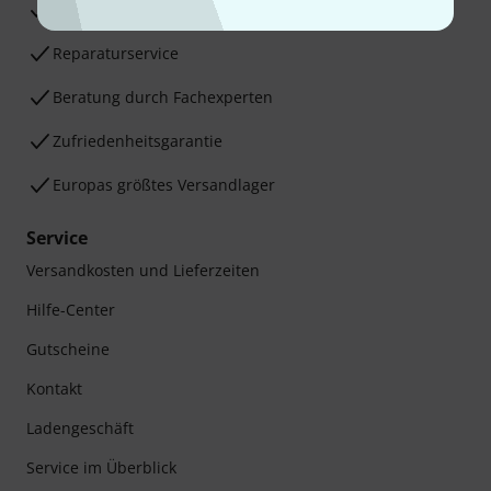
30 Tage Money-Back-Garantie
Reparaturservice
Beratung durch Fachexperten
Zufriedenheitsgarantie
Europas größtes Versandlager
Service
Versandkosten und Lieferzeiten
Hilfe-Center
Gutscheine
Kontakt
Ladengeschäft
Service im Überblick