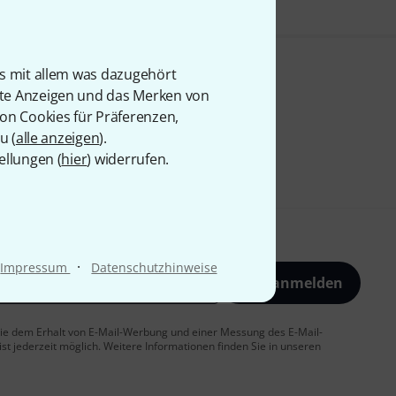
is mit allem was dazugehört
rte Anzeigen und das Merken von
von Cookies für Präferenzen,
u (
alle anzeigen
).
ellungen (
hier
) widerrufen.
·
Impressum
Datenschutzhinweise
Jetzt anmelden
 Sie dem Erhalt von E-Mail-Werbung und einer Messung des E-Mail-
t jederzeit möglich. Weitere Informationen finden Sie in unseren