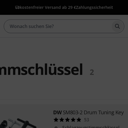
kostenfreier Versand ab 29 €
Zahlungssicherheit
Such
mmschlüssel
2
DW
SM803-2 Drum Tuning Key
53
Schlagzeugstimmschlüssel