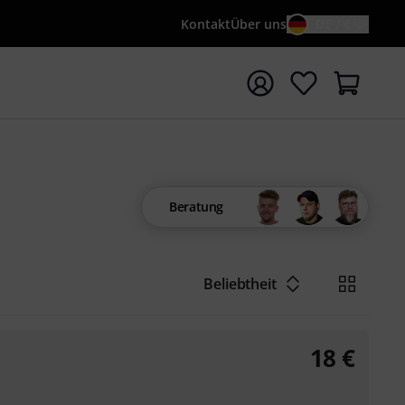
Kontakt
Über uns
DE / €
e mit Suchwort {searchTerm} starten
Beratung
Beliebtheit
18
€