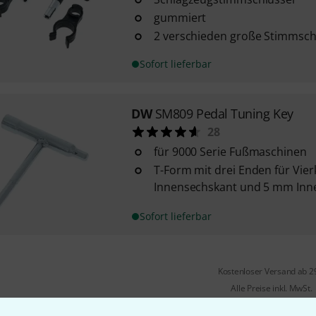
gummiert
2 verschieden große Stimmsch
Sofort lieferbar
DW
SM809 Pedal Tuning Key
28
für 9000 Serie Fußmaschinen
T-Form mit drei Enden für Vier
Innensechskant und 5 mm Inn
Sofort lieferbar
Kostenloser Versand ab 2
Alle Preise inkl. MwSt.