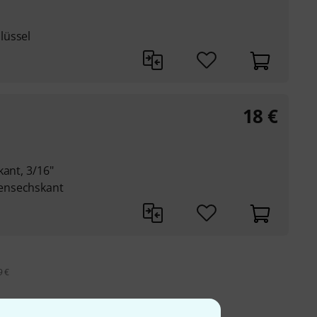
lüssel
18
€
kant, 3/16"
ensechskant
9 €