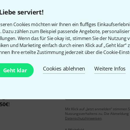
Liebe serviert!
seren Cookies möchten wir Ihnen ein fluffiges Einkaufserlebn
Gefällt Ihnen, was Sie sehen?
n. Dazu zählen zum Beispiel passende Angebote, personalisie
llungen. Wenn das für Sie okay ist, stimmen Sie der Nutzung 
Teilen
Hilfe & Feedback
tiken und Marketing einfach durch einen Klick auf „Geht klar“ z
nnen Ihre erteilte Zustimmung jederzeit über die Cookie-Einst
Cookies ablehnen
Weitere Infos
Geht klar
E-Mail-Adresse
*
 gewinne mit etwas Glück
50€
!
Mit Klick auf „Jetzt anmelden“ stimmen
Nutzungsverhaltens zu. Die Abmeldung is
Datenschutzhinweisen
.
* Pflichtfeld