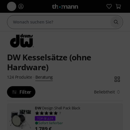
Suche 
DW Kesselsätze (ohne
Hardware)
Beratung
124
Produkte
·
Filter
Beliebtheit
DW
Design Shell Pack Black
7
TOP-SELLER
Sofort lieferbar
1.789
€