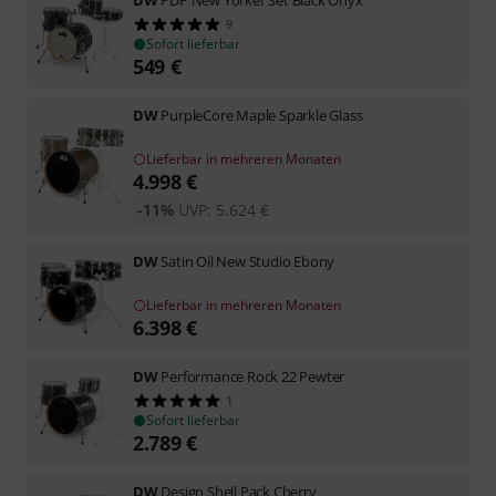
9
Sofort lieferbar
549
€
DW
PurpleCore Maple Sparkle Glass
Lieferbar in mehreren Monaten
4.998
€
-11%
UVP:
5.624
€
DW
Satin Oil New Studio Ebony
Lieferbar in mehreren Monaten
6.398
€
DW
Performance Rock 22 Pewter
1
Sofort lieferbar
2.789
€
DW
Design Shell Pack Cherry