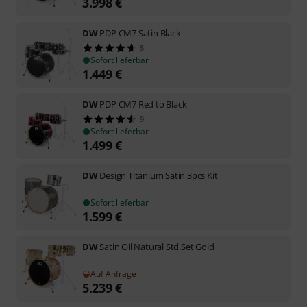
3.998
€
DW
PDP CM7 Satin Black
5
Sofort lieferbar
1.449
€
DW
PDP CM7 Red to Black
9
Sofort lieferbar
1.499
€
DW
Design Titanium Satin 3pcs Kit
Sofort lieferbar
1.599
€
DW
Satin Oil Natural Std.Set Gold
Auf Anfrage
5.239
€