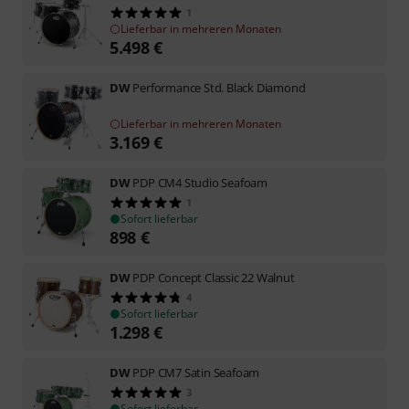
1
Lieferbar in mehreren Monaten
5.498
€
DW
Performance Std. Black Diamond
Lieferbar in mehreren Monaten
3.169
€
DW
PDP CM4 Studio Seafoam
1
Sofort lieferbar
898
€
DW
PDP Concept Classic 22 Walnut
4
Sofort lieferbar
1.298
€
DW
PDP CM7 Satin Seafoam
3
Sofort lieferbar