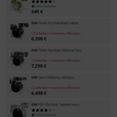
9
Sofort lieferbar
549
€
DW
Finish Ply Shell Black Velvet
Lieferbar in mehreren Monaten
6.398
€
DW
Finish Ply Silver Abalone 7pcs
Lieferbar in mehreren Monaten
7.298
€
DW
Satin Oil Ebony Set 6pcs
Lieferbar in mehreren Monaten
6.498
€
DW
PDP CM Rock Twisted Ivory
1
Sofort lieferbar