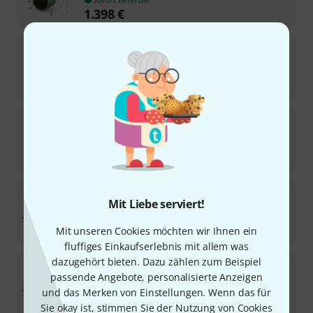
1.398
€
DW
PDP CM Bop Satin Black
1
Sofort lieferbar
749
€
DW
Performance Standard Charcoal
1
Sofort lieferbar
3.698
€
DW
Design Series Acryl Shell Set
Mit Liebe serviert!
3
In 7–9 Wochen lieferbar
1.998
€
Mit unseren Cookies möchten wir Ihnen ein
fluffiges Einkaufserlebnis mit allem was
dazugehört bieten. Dazu zählen zum Beispiel
DW
Performance Rock 22 Black
passende Angebote, personalisierte Anzeigen
Lieferbar in mehreren Monaten
und das Merken von Einstellungen. Wenn das für
2.798
€
Sie okay ist, stimmen Sie der Nutzung von Cookies