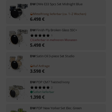
DW
DWe E33 5pcs Set Midnight Blue
Mittelfristig lieferbar (ca. 1–2 Wochen)
6.498
€
DW
Finish Ply Broken Glass SSC+
1
Lieferbar in mehreren Monaten
5.498
€
DW
Satin Oil 3-piece Set Studio
Auf Anfrage
3.598
€
DW
PDP CM7 Twisted Ivory
2
Sofort lieferbar
1.398
€
DW
PDP New Yorker Set Elec. Green