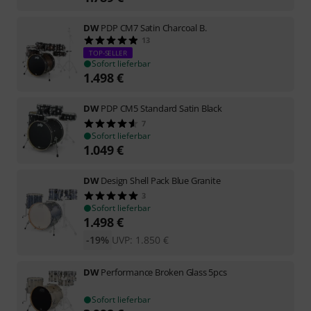
DW
PDP CM7 Satin Charcoal B.
13
TOP-SELLER
Sofort lieferbar
1.498
€
DW
PDP CM5 Standard Satin Black
7
Sofort lieferbar
1.049
€
DW
Design Shell Pack Blue Granite
3
Sofort lieferbar
1.498
€
-19%
UVP:
1.850
€
DW
Performance Broken Glass 5pcs
Sofort lieferbar