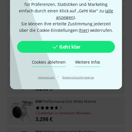
für Präferenzen, Statistiken und Marketing
DW
Performance Birch 4pcs Set
einfach durch einen Klick auf „Geht klar“ zu (
alle
1
anzeigen
).
Sofort lieferbar
Sie können Ihre erteilte Zustimmung jederzeit
2.898
€
über die Cookie-Einstellungen (
hier
) widerrufen.
DW
Performance Low Pro Kit II -WM
Geht klar
Sofort lieferbar
1.398
€
Cookies ablehnen
Weitere Infos
DW
Performance Standard Pewter
·
Impressum
Datenschutzhinweise
Sofort lieferbar
3.298
€
DW
Performance Std. White Marine
5
Lieferbar in mehreren Monaten
3.298
€
DW
PDP New Yorker Set Black Onyx