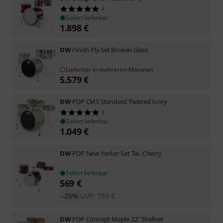
4
Sofort lieferbar
1.898
€
DW
Finish Ply Set Broken Glass
Lieferbar in mehreren Monaten
5.579
€
DW
PDP CM5 Standard Twisted Ivory
3
Sofort lieferbar
1.049
€
DW
PDP New Yorker Set Tw. Cherry
Sofort lieferbar
569
€
-25%
UVP:
759
€
DW
PDP Concept Maple 22" Shellset