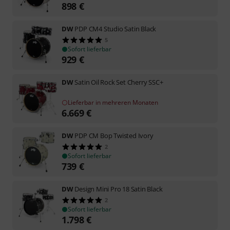
898
€
DW
PDP CM4 Studio Satin Black
5
Sofort lieferbar
929
€
DW
Satin Oil Rock Set Cherry SSC+
Lieferbar in mehreren Monaten
6.669
€
DW
PDP CM Bop Twisted Ivory
2
Sofort lieferbar
739
€
DW
Design Mini Pro 18 Satin Black
2
Sofort lieferbar
1.798
€