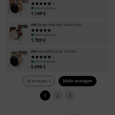
2
Sofort lieferbar
1.149
€
DW
Design Shell Pack Tobacco Bst.
1
Sofort lieferbar
1.789
€
DW
Satin Oil Rock Set -NT SSC+
2
Sofort lieferbar
5.998
€
Mehr anzeigen
50 Produkte
1
2
3