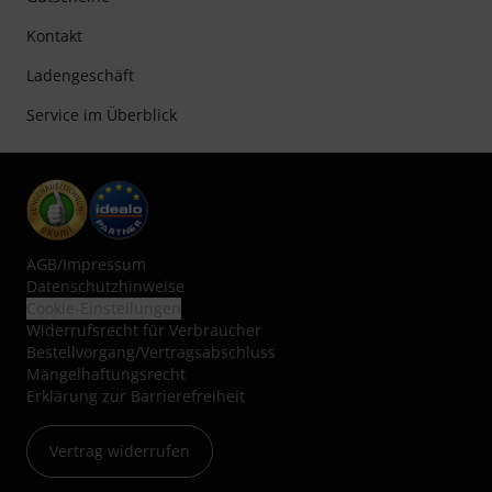
Kontakt
Ladengeschäft
Service im Überblick
AGB
/
Impressum
Datenschutzhinweise
Cookie-Einstellungen
Widerrufsrecht für Verbraucher
Bestellvorgang/Vertragsabschluss
Mängelhaftungsrecht
Erklärung zur Barrierefreiheit
Vertrag widerrufen