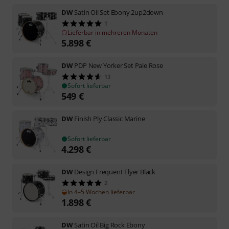
DW
Satin Oil Set Ebony 2up2down
1
Lieferbar in mehreren Monaten
5.898
€
DW
PDP New Yorker Set Pale Rose
13
Sofort lieferbar
549
€
DW
Finish Ply Classic Marine
Sofort lieferbar
4.298
€
DW
Design Frequent Flyer Black
2
In 4–5 Wochen lieferbar
1.898
€
DW
Satin Oil Big Rock Ebony