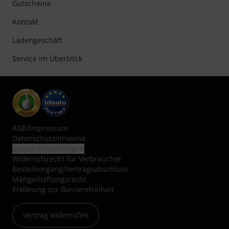
Gutscheine
Kontakt
Ladengeschäft
Service im Überblick
AGB
/
Impressum
Datenschutzhinweise
Cookie-Einstellungen
Widerrufsrecht für Verbraucher
Bestellvorgang/Vertragsabschluss
Mängelhaftungsrecht
Erklärung zur Barrierefreiheit
Vertrag widerrufen