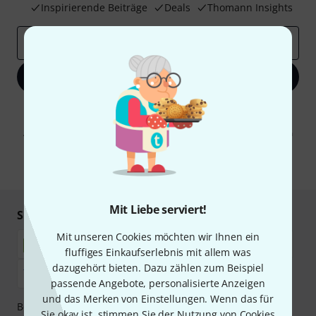
Inspirierende Beiträge
Deals
Thomann Insights
E-Mail-Adresse
*
Jetzt anmelden
Mit Klick auf „Jetzt anmelden“ stimmen Sie dem Erhalt von E-Mail-
Werbung und einer Messung des E-Mail-Nutzungsverhaltens zu. Die
Abmeldung ist jederzeit möglich. Weitere Informationen finden Sie in
unseren
Datenschutzhinweisen
.
* Pflichtfeld
Mit Liebe serviert!
Sicher einkaufen & bezahlen
Mit unseren Cookies möchten wir Ihnen ein
fluffiges Einkaufserlebnis mit allem was
dazugehört bieten. Dazu zählen zum Beispiel
passende Angebote, personalisierte Anzeigen
und das Merken von Einstellungen. Wenn das für
Bezahlen Sie vertraulich und sicher per Nachnahme,
Sie okay ist, stimmen Sie der Nutzung von Cookies