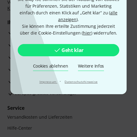
Vorkasse, PayPal, Amazon Pay,
Klarna Sofort bezahlen
,
für Präferenzen, Statistiken und Marketing
Klarna Ratenzahlung
oder Kreditkarte.
einfach durch einen Klick auf „Geht klar“ zu (
alle
anzeigen
).
Ihre Vorteile
Sie können Ihre erteilte Zustimmung jederzeit
3 Jahre Thomann Garantie
über die Cookie-Einstellungen (
hier
) widerrufen.
30 Tage Money-Back-Garantie
Geht klar
Reparaturservice
Cookies ablehnen
Weitere Infos
Beratung durch Fachexperten
Zufriedenheitsgarantie
·
Impressum
Datenschutzhinweise
Europas größtes Versandlager
Service
Versandkosten und Lieferzeiten
Hilfe-Center