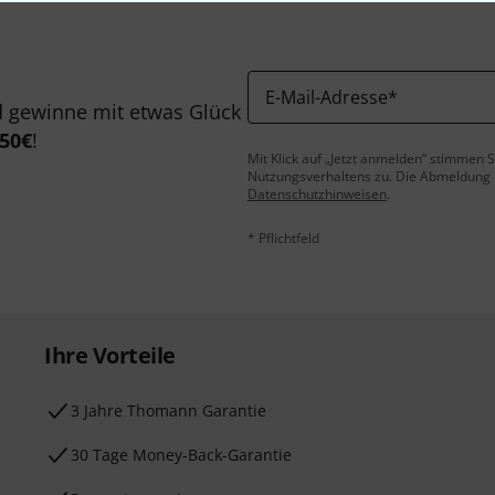
E-Mail-Adresse
*
 gewinne mit etwas Glück
50€
!
Mit Klick auf „Jetzt anmelden“ stimmen
Nutzungsverhaltens zu. Die Abmeldung is
Datenschutzhinweisen
.
* Pflichtfeld
Ihre Vorteile
3 Jahre Thomann Garantie
30 Tage Money-Back-Garantie