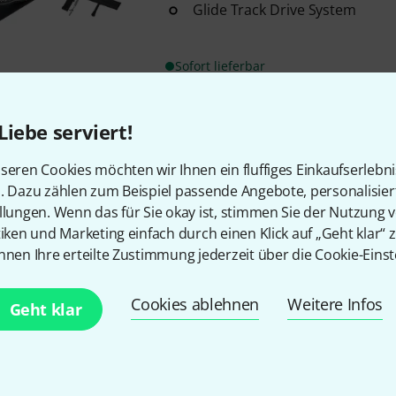
Glide Track Drive System
Sofort lieferbar
Liebe serviert!
Kostenloser Versand ab 2
Alle Preise inkl. MwSt.
seren Cookies möchten wir Ihnen ein fluffiges Einkaufserlebn
n. Dazu zählen zum Beispiel passende Angebote, personalisie
llungen. Wenn das für Sie okay ist, stimmen Sie der Nutzung 
tiken und Marketing einfach durch einen Klick auf „Geht klar“ z
nnen Ihre erteilte Zustimmung jederzeit über die Cookie-Einst
Gefällt Ihnen, was Sie sehen?
Cookies ablehnen
Weitere Infos
Geht klar
Teilen
Hilfe & Feedback