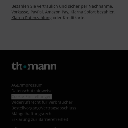
Bezahlen Sie vertraulich und sicher per Nachnahme,
Vorkasse, PayPal, Amazon Pay,
Klarna Sofort bezahlen
,
Klarna Ratenzahlung
oder Kreditkarte.
AGB
/
Impressum
Datenschutzhinweise
Cookie-Einstellungen
Widerrufsrecht für Verbraucher
Bestellvorgang/Vertragsabschluss
Mängelhaftungsrecht
Erklärung zur Barrierefreiheit