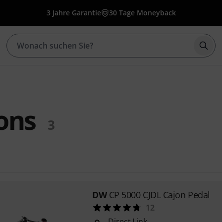
3 Jahre Garantie
30 Tage Moneyback
Such
ons
3
DW
CP 5000 CJDL Cajon Pedal
12
Direct Link