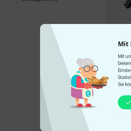
Mit 
Mit un
biete
Einste
Statis
Sie kö