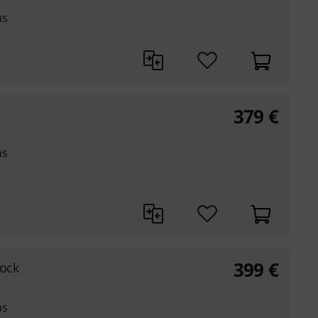
ns
379
€
ns
399
€
tock
ns