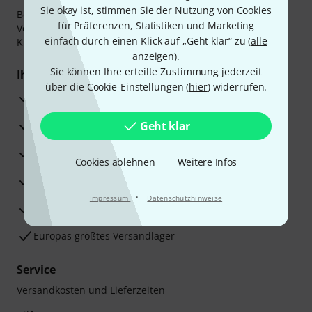
Sie okay ist, stimmen Sie der Nutzung von Cookies
Bezahlen Sie vertraulich und sicher per Nachnahme,
für Präferenzen, Statistiken und Marketing
Vorkasse, PayPal, Amazon Pay,
Klarna Sofort bezahlen
,
einfach durch einen Klick auf „Geht klar“ zu (
alle
Klarna Ratenzahlung
oder Kreditkarte.
anzeigen
).
Sie können Ihre erteilte Zustimmung jederzeit
Ihre Vorteile
über die Cookie-Einstellungen (
hier
) widerrufen.
3 Jahre Thomann Garantie
30 Tage Money-Back-Garantie
Geht klar
Reparaturservice
Cookies ablehnen
Weitere Infos
Beratung durch Fachexperten
·
Impressum
Datenschutzhinweise
Zufriedenheitsgarantie
Europas größtes Versandlager
Service
Versandkosten und Lieferzeiten