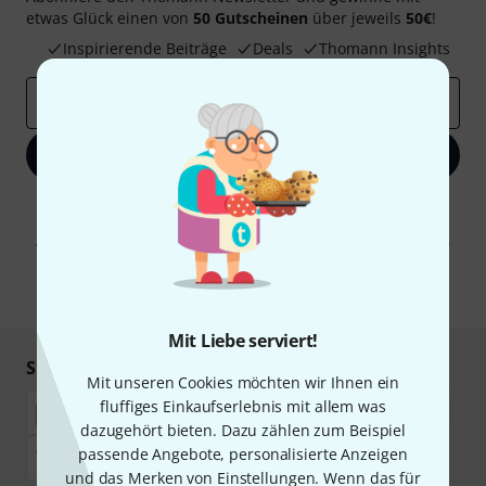
etwas Glück einen von
50 Gutscheinen
über jeweils
50€
!
Inspirierende Beiträge
Deals
Thomann Insights
E-Mail-Adresse
*
Jetzt anmelden
Mit Klick auf „Jetzt anmelden“ stimmen Sie dem Erhalt von E-Mail-
Werbung und einer Messung des E-Mail-Nutzungsverhaltens zu. Die
Abmeldung ist jederzeit möglich. Weitere Informationen finden Sie in
unseren
Datenschutzhinweisen
.
* Pflichtfeld
Mit Liebe serviert!
Sicher einkaufen & bezahlen
Mit unseren Cookies möchten wir Ihnen ein
fluffiges Einkaufserlebnis mit allem was
dazugehört bieten. Dazu zählen zum Beispiel
passende Angebote, personalisierte Anzeigen
und das Merken von Einstellungen. Wenn das für