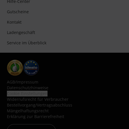
Hilfe-Center
Gutscheine
Kontakt
Ladengeschäft
Service im Überblick
AGB
/
Impressum
Datenschutzhinweise
Cookie-Einstellungen
Widerrufsrecht für Verbraucher
Bestellvorgang/Vertragsabschluss
Mängelhaftungsrecht
Erklärung zur Barrierefreiheit