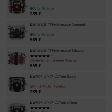
Sofort lieferbar
289
€
DW
10"x08" TT Performance Diamond
Sofort lieferbar
569
€
DW
10"x08" TT Performance Tobacco
1
Lieferbar in mehreren Monaten
559
€
DW
PDP 10"x07" CC Tom Ebony
In 1–2 Wochen lieferbar
289
€
DW
PDP 10"x07" CC Tom Walnut
1