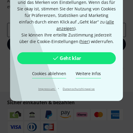
Abonniere den Thomann Newsletter und gewinne mit
und das Merken von Einstellungen. Wenn das für
etwas Glück einen von
50 Gutscheinen
über jeweils
50€
!
Sie okay ist, stimmen Sie der Nutzung von Cookies
Inspirierende Beiträge
Deals
Thomann Insights
für Präferenzen, Statistiken und Marketing
einfach durch einen Klick auf „Geht klar“ zu (
alle
anzeigen
).
E-Mail-Adresse
*
Sie können Ihre erteilte Zustimmung jederzeit
über die Cookie-Einstellungen (
hier
) widerrufen.
Jetzt anmelden
Geht klar
Mit Klick auf „Jetzt anmelden“ stimmen Sie dem Erhalt von E-Mail-
Werbung und einer Messung des E-Mail-Nutzungsverhaltens zu. Die
Abmeldung ist jederzeit möglich. Weitere Informationen finden Sie in
unseren
Datenschutzhinweisen
.
Cookies ablehnen
Weitere Infos
* Pflichtfeld
·
Impressum
Datenschutzhinweise
Sicher einkaufen & bezahlen