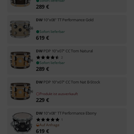
Sofort lieferbar
289
€
DW
10"x08" TT Performance Gold
Sofort lieferbar
619
€
DW
PDP 10"x07" CC Tom Natural
2
Sofort lieferbar
289
€
DW
PDP 10"x07" CC Tom Nat B-Stock
Produkt ist ausverkauft
229
€
DW
10"x08" TT Performance Ebony
1
Auf Anfrage
619
€