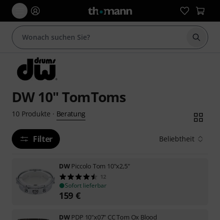
Suche 
DW 10" TomToms
Beratung
10
Produkte
·
Filter
Beliebtheit
DW
Piccolo Tom 10"x2,5"
12
Sofort lieferbar
159
€
DW
PDP 10"x07" CC Tom Ox Blood