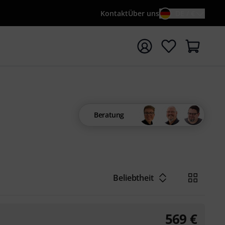
Kontakt
Über uns
DE / €
e mit Suchwort {searchTerm} starten
Beratung
Beliebtheit
569
€