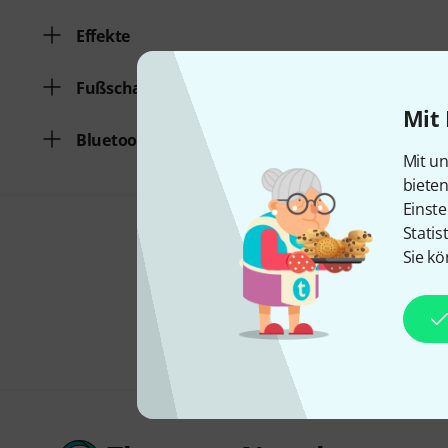
Effekte
Fußschalter
Mit 
Bluetooth
Mit un
biete
Einste
Statis
Sie kö