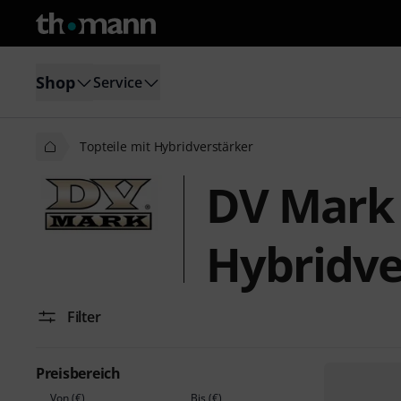
Shop
Service
Topteile mit Hybridverstärker
DV Mark 
Hybridve
Filter
Preisbereich
Von (€)
Bis (€)