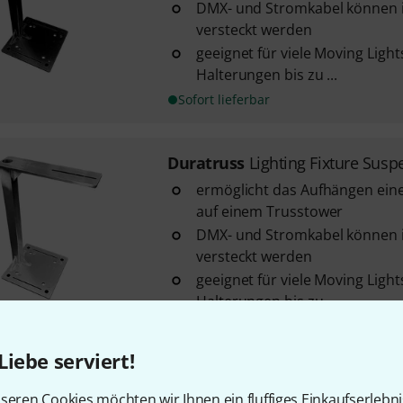
DMX- und Stromkabel können
versteckt werden
geeignet für viele Moving Ligh
Halterungen bis zu ...
Sofort lieferbar
Duratruss
Lighting Fixture Susp
ermöglicht das Aufhängen ein
auf einem Trusstower
DMX- und Stromkabel können
versteckt werden
geeignet für viele Moving Ligh
Halterungen bis zu ...
Sofort lieferbar
Liebe serviert!
Duratruss
DT 34 Wall Mount 40
seren Cookies möchten wir Ihnen ein fluffiges Einkaufserlebn