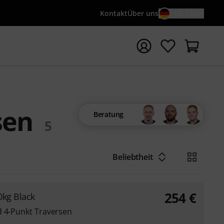
Kontakt
Über uns
DE / €
e mit Suchwort {searchTerm} starten
sen
Beratung
5
Beliebtheit
254
€
0kg Black
d 4-Punkt Traversen