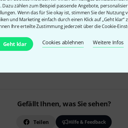
für die Festmontage von 3- un
n. Dazu zählen zum Beispiel passende Angebote, personalisie
hohe Belastbarkeit
llungen. Wenn das für Sie okay ist, stimmen Sie der Nutzung 
einfache Montage
tiken und Marketing einfach durch einen Klick auf „Geht klar“ z
nnen Ihre erteilte Zustimmung jederzeit über die Cookie-Einst
Sofort lieferbar
Cookies ablehnen
Weitere Infos
Geht klar
Kostenloser Versand ab 2
Alle Preise inkl. MwSt.
Gefällt Ihnen, was Sie sehen?
Teilen
Hilfe & Feedback