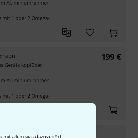
 im Aluminiumrahmen
ts mit 1 oder 2 Omega-
199
€
ension
es Geräts kopfüber
 im Aluminiumrahmen
ts mit 1 oder 2 Omega-
219
€
0kg B-Stock
is mit allem was dazugehört