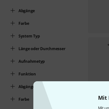
Abgänge
Farbe
System Typ
Länge oder Durchmesser
Aufnahmetyp
Funktion
Abgänge
Mit 
Farbe
Mit un