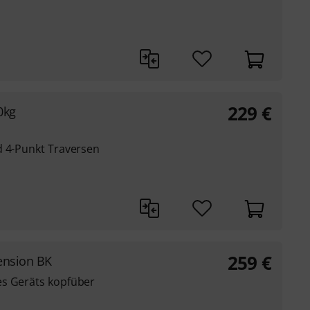
229
€
0kg
d 4-Punkt Traversen
259
€
pension BK
es Geräts kopfüber