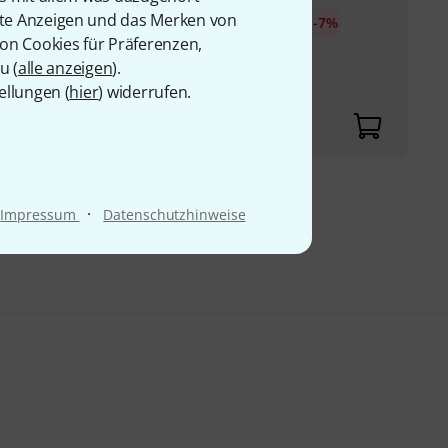
d 4-Punkt Traversen
rte Anzeigen und das Merken von
30-Tage-Bestpreis
:
235
€
-7%
von Cookies für Präferenzen,
u (
alle anzeigen
).
ellungen (
hier
) widerrufen.
9 €
·
Impressum
Datenschutzhinweise