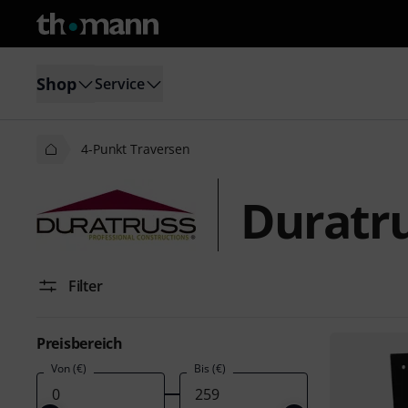
Shop
Service
4-Punkt Traversen
Duratru
Filter
Preisbereich
Von (€)
Bis (€)