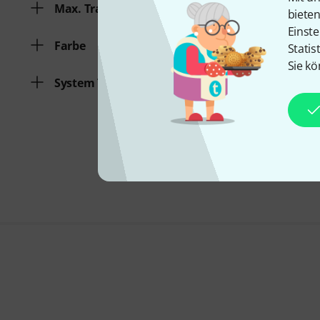
Max. Tragfähigkeit
biete
Einste
Farbe
Statis
Sie kö
System Typ