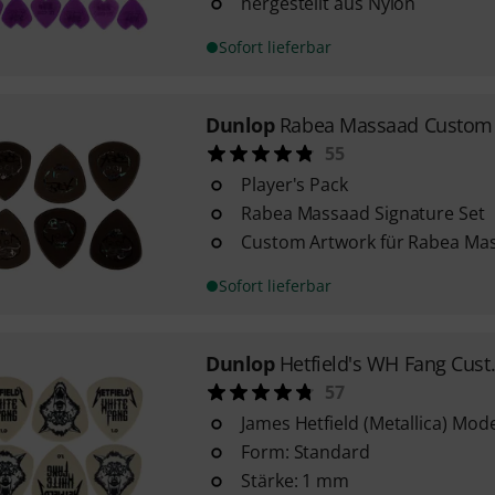
hergestellt aus Nylon
Sofort lieferbar
Dunlop
Rabea Massaad Custom 
55
Player's Pack
Rabea Massaad Signature Set
Custom Artwork für Rabea Ma
Sofort lieferbar
Dunlop
Hetfield's WH Fang Cust
57
James Hetfield (Metallica) Mode
Form: Standard
Stärke: 1 mm