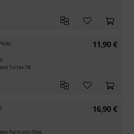
11,90
€
Picks
et
and Tortex TIII
16,90
€
0
kelte Form von Flow