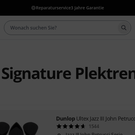
Reparaturservice
3 Jahre Garantie
Such
Signature Plektre
Dunlop
Ultex Jazz III John Petruc
1544
Jazz III John Petrucci Serie