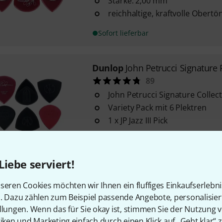
Stärke: 2,00 mm
reichhaltige, kraftvolle Obertö
Sofort lieferbar
Dunlop
John Petrucci Signature 
89
John Petrucci Signature Collec
Variety Pack mit 6 Plektren
1 x JP Jazz III Pick
Sofort lieferbar
Liebe serviert!
Dunlop
John Petrucci Flow Picks
seren Cookies möchten wir Ihnen ein fluffiges Einkaufserlebn
93
n. Dazu zählen zum Beispiel passende Angebote, personalisie
reichhaltige, kraftvolle Obertö
llungen. Wenn das für Sie okay ist, stimmen Sie der Nutzung 
gleichmäßige Abrundung an al
tiken und Marketing einfach durch einen Klick auf „Geht klar“ z