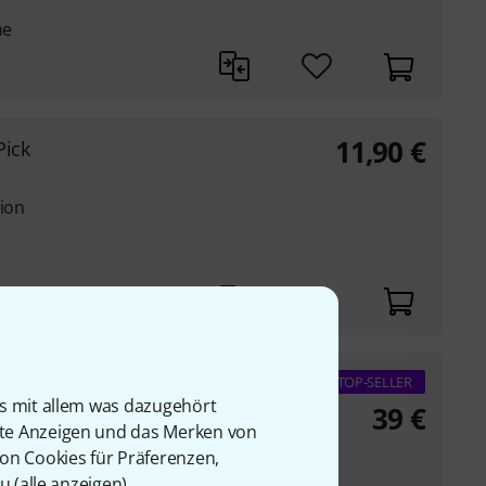
ne
11,90
€
Pick
tion
TOP-SELLER
is mit allem was dazugehört
39
€
rte Anzeigen und das Merken von
ne
von Cookies für Präferenzen,
len Kanten
u (
alle anzeigen
).