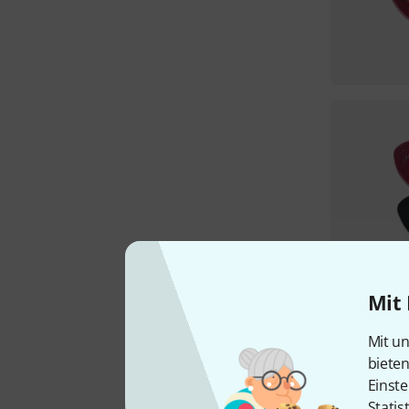
Mit 
Mit un
biete
Einste
Statis