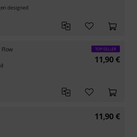
ngen designed
. Flow
TOP-SELLER
11,90
€
ll
11,90
€