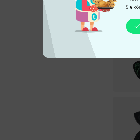
Sie kö