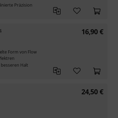
linierte Präzision
16,90
€
4
kelte Form von Flow
Plektren
r besseren Halt
24,50
€