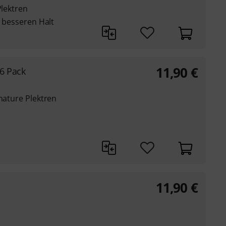
Plektren
r besseren Halt
11,90
€
 6 Pack
gnature Plektren
11,90
€