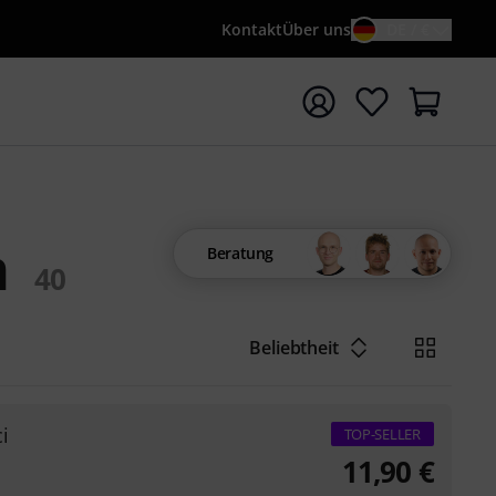
Kontakt
Über uns
DE / €
e mit Suchwort {searchTerm} starten
n
Beratung
40
Beliebtheit
ci
TOP-SELLER
11,90
€