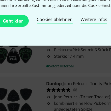
hergestellt aus Ultex
nnen Ihre erteilte Zustimmung jederzeit über die Cookie-Einst
Sofort lieferbar
Cookies ablehnen
Weitere Infos
Geht klar
Dunlop
Ultex Hetfield 1,14 Playe
219
Ultex Hetfield Player Blackfang
Plektrum/Pick Set mit 6 Stück 
Stärke: 1,14 mm
Sofort lieferbar
Dunlop
John Petrucci Trinity Pic
68
John Petrucci (Dream Theater)
kombiniert eine Flow Pick-Form 
angedeuteten Spitze