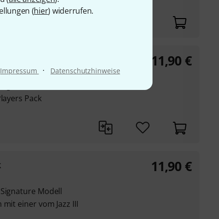
ellungen (
hier
) widerrufen.
11,90
€
r
·
Impressum
Datenschutzhinweise
 Signature
Players Pack
11,90
€
k
 Signature Modell
mit einer vom Jazz III