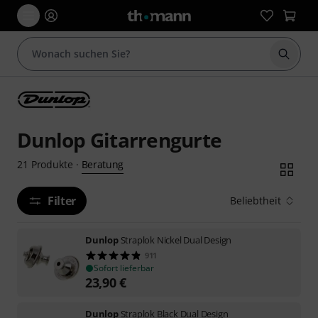
Suche 
Dunlop Gitarrengurte
Beratung
21
Produkte
·
Filter
Beliebtheit
Dunlop
Straplok Nickel Dual Design
911
Sofort lieferbar
23,90
€
Dunlop
Straplok Black Dual Design