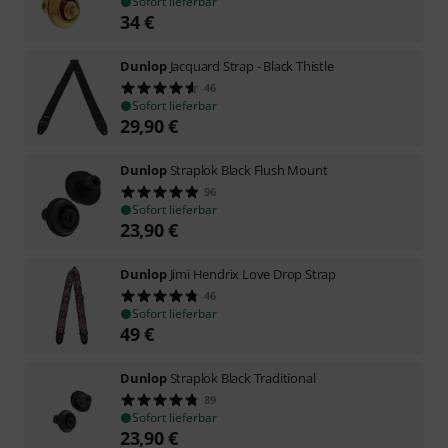
Sofort lieferbar
34
€
Dunlop
Jacquard Strap - Black Thistle
46
Sofort lieferbar
29,90
€
Dunlop
Straplok Black Flush Mount
96
Sofort lieferbar
23,90
€
Dunlop
Jimi Hendrix Love Drop Strap
46
Sofort lieferbar
49
€
Dunlop
Straplok Black Traditional
89
Sofort lieferbar
23,90
€