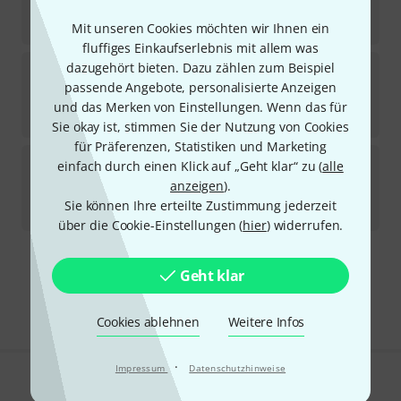
Sofort lieferbar
23,90
€
Mit unseren Cookies möchten wir Ihnen ein
fluffiges Einkaufserlebnis mit allem was
Dunlop
Straplok Gold Flush Mount
dazugehört bieten. Dazu zählen zum Beispiel
15
passende Angebote, personalisierte Anzeigen
Sofort lieferbar
und das Merken von Einstellungen. Wenn das für
34
€
Sie okay ist, stimmen Sie der Nutzung von Cookies
für Präferenzen, Statistiken und Marketing
Dunlop
7007SI Ergo Lok Strap System
einfach durch einen Klick auf „Geht klar“ zu (
alle
79
anzeigen
).
Sofort lieferbar
Sie können Ihre erteilte Zustimmung jederzeit
5
€
über die Cookie-Einstellungen (
hier
) widerrufen.
Kostenloser Versand ab 29 €
Geht klar
Alle Preise inkl. MwSt.
Cookies ablehnen
Weitere Infos
·
Impressum
Datenschutzhinweise
Gefällt Ihnen, was Sie sehen?