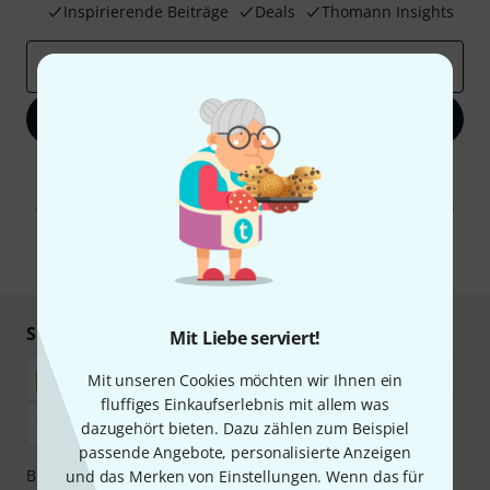
Inspirierende Beiträge
Deals
Thomann Insights
E-Mail-Adresse
*
Jetzt anmelden
Mit Klick auf „Jetzt anmelden“ stimmen Sie dem Erhalt von E-Mail-
Werbung und einer Messung des E-Mail-Nutzungsverhaltens zu. Die
Abmeldung ist jederzeit möglich. Weitere Informationen finden Sie in
unseren
Datenschutzhinweisen
.
* Pflichtfeld
Sicher einkaufen & bezahlen
Mit Liebe serviert!
Mit unseren Cookies möchten wir Ihnen ein
fluffiges Einkaufserlebnis mit allem was
dazugehört bieten. Dazu zählen zum Beispiel
passende Angebote, personalisierte Anzeigen
Bezahlen Sie vertraulich und sicher per Nachnahme,
und das Merken von Einstellungen. Wenn das für