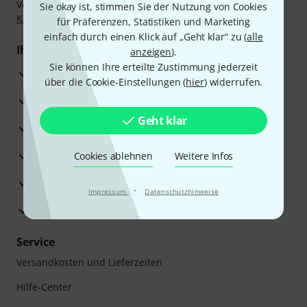
Vorkasse, PayPal, Amazon Pay,
Klarna Sofort bezahlen
,
Sie okay ist, stimmen Sie der Nutzung von Cookies
Klarna Ratenzahlung
oder Kreditkarte.
für Präferenzen, Statistiken und Marketing
einfach durch einen Klick auf „Geht klar“ zu (
alle
Ihre Vorteile
anzeigen
).
Sie können Ihre erteilte Zustimmung jederzeit
3 Jahre Thomann Garantie
über die Cookie-Einstellungen (
hier
) widerrufen.
30 Tage Money-Back-Garantie
Geht klar
Reparaturservice
Beratung durch Fachexperten
Cookies ablehnen
Weitere Infos
Zufriedenheitsgarantie
·
Impressum
Datenschutzhinweise
Europas größtes Versandlager
Service
Versandkosten und Lieferzeiten
Hilfe-Center