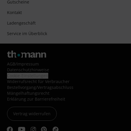
Gutscheine
Kontakt
Ladengeschäft
Service im Überblick
AGB
/
Impressum
Datenschutzhinweise
Cookie-Einstellungen
Widerrufsrecht für Verbraucher
Bestellvorgang/Vertragsabschluss
Mängelhaftungsrecht
Erklärung zur Barrierefreiheit
Vertrag widerrufen