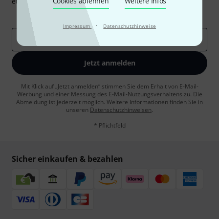
Cookies ablehnen
Weitere Infos
etwas Glück einen von
50 Gutscheinen
über jeweils
50€
!
Inspirierende Beiträge
Deals
Thomann Insights
·
Impressum
Datenschutzhinweise
E-Mail-Adresse
*
Jetzt anmelden
Mit Klick auf „Jetzt anmelden“ stimmen Sie dem Erhalt von E-Mail-
Werbung und einer Messung des E-Mail-Nutzungsverhaltens zu. Die
Abmeldung ist jederzeit möglich. Weitere Informationen finden Sie in
unseren
Datenschutzhinweisen
.
* Pflichtfeld
Sicher einkaufen & bezahlen