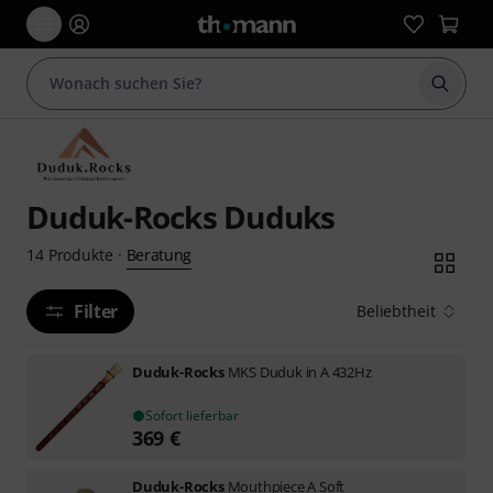
Suche 
Duduk-Rocks Duduks
Beratung
14
Produkte
·
Filter
Beliebtheit
Duduk-Rocks
MKS Duduk in A 432Hz
Sofort lieferbar
369
€
Duduk-Rocks
Mouthpiece A Soft