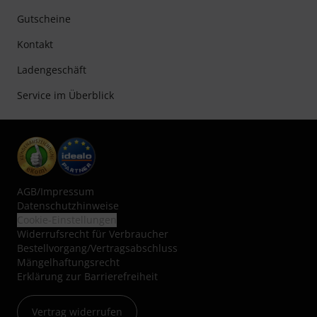
Gutscheine
Kontakt
Ladengeschäft
Service im Überblick
AGB
/
Impressum
Datenschutzhinweise
Cookie-Einstellungen
Widerrufsrecht für Verbraucher
Bestellvorgang/Vertragsabschluss
Mängelhaftungsrecht
Erklärung zur Barrierefreiheit
Vertrag widerrufen