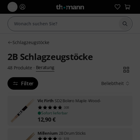
Suche 
Schlagzeugstöcke
2B Schlagzeugstöcke
Beratung
48
Produkte
·
Filter
Beliebtheit
Vic Firth
SD2 Bolero Maple -Wood-
308
Sofort lieferbar
12,90
€
Millenium
2B Drum Sticks
519