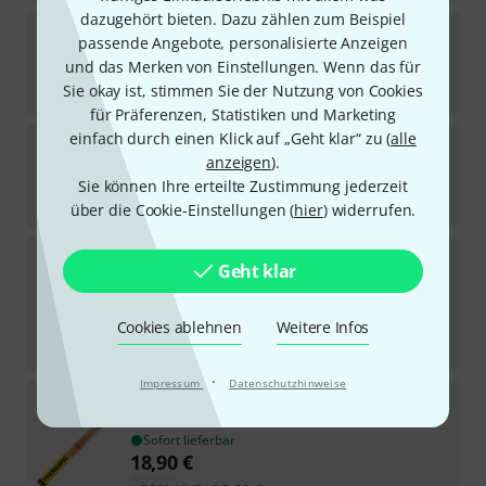
dazugehört bieten. Dazu zählen zum Beispiel
Wincent
2B Hickory
passende Angebote, personalisierte Anzeigen
11
und das Merken von Einstellungen. Wenn das für
Sofort lieferbar
Sie okay ist, stimmen Sie der Nutzung von Cookies
12,90
€
für Präferenzen, Statistiken und Marketing
einfach durch einen Klick auf „Geht klar“ zu (
alle
Vic Firth
2BB Nova Hickory Wood Black
anzeigen
).
45
Sofort lieferbar
Sie können Ihre erteilte Zustimmung jederzeit
6
€
über die Cookie-Einstellungen (
hier
) widerrufen.
Pro Mark
2B Rebound
Geht klar
5
Sofort lieferbar
14,90
€
Cookies ablehnen
Weitere Infos
-21%
UVP:
18,90
€
·
Impressum
Datenschutzhinweise
Pro Mark
TXMHW Matt Halpern Sign. Stick
25
Sofort lieferbar
18,90
€