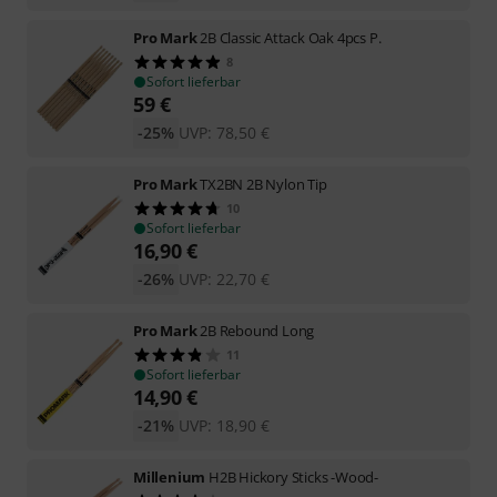
Pro Mark
2B Classic Attack Oak 4pcs P.
8
Sofort lieferbar
59
€
-25%
UVP:
78,50
€
Pro Mark
TX2BN 2B Nylon Tip
10
Sofort lieferbar
16,90
€
-26%
UVP:
22,70
€
Pro Mark
2B Rebound Long
11
Sofort lieferbar
14,90
€
-21%
UVP:
18,90
€
Millenium
H2B Hickory Sticks -Wood-