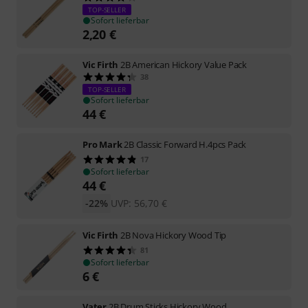
TOP-SELLER
Sofort lieferbar
2,20
€
Vic Firth
2B American Hickory Value Pack
38
TOP-SELLER
Sofort lieferbar
44
€
Pro Mark
2B Classic Forward H.4pcs Pack
17
Sofort lieferbar
44
€
-22%
UVP:
56,70
€
Vic Firth
2B Nova Hickory Wood Tip
81
Sofort lieferbar
6
€
Vater
2B Drum Sticks Hickory Wood