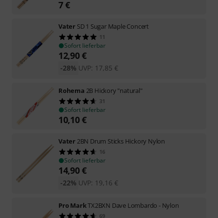
7
€
Vater
SD 1 Sugar Maple Concert
11
Sofort lieferbar
12,90
€
-28%
UVP:
17,85
€
Rohema
2B Hickory "natural"
31
Sofort lieferbar
10,10
€
Vater
2BN Drum Sticks Hickory Nylon
16
Sofort lieferbar
14,90
€
-22%
UVP:
19,16
€
Pro Mark
TX2BXN Dave Lombardo - Nylon
69