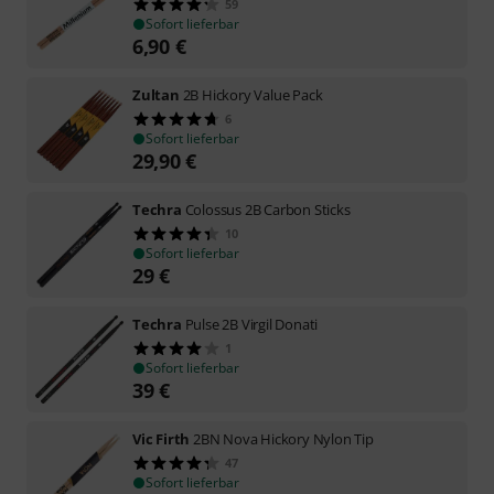
59
Sofort lieferbar
6,90
€
Zultan
2B Hickory Value Pack
6
Sofort lieferbar
29,90
€
Techra
Colossus 2B Carbon Sticks
10
Sofort lieferbar
29
€
Techra
Pulse 2B Virgil Donati
1
Sofort lieferbar
39
€
Vic Firth
2BN Nova Hickory Nylon Tip
47
Sofort lieferbar