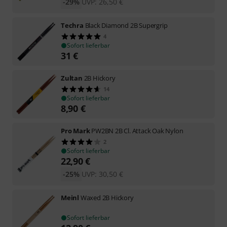
-29%
UVP:
26,50
€
Techra
Black Diamond 2B Supergrip
4
Sofort lieferbar
31
€
Zultan
2B Hickory
14
Sofort lieferbar
8,90
€
Pro Mark
PW2BN 2B Cl. Attack Oak Nylon
2
Sofort lieferbar
22,90
€
-25%
UVP:
30,50
€
Meinl
Waxed 2B Hickory
Sofort lieferbar