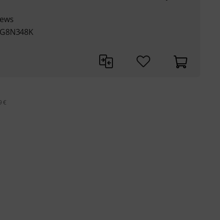
oews
07G8N348K
9 €