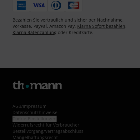
Bezahlen Sie vertraulich und sicher per Nachnahme,
Vorkasse, PayPal, Amazon Pay,
Klarna Sofort bezahlen
,
Klarna Ratenzahlung
oder Kreditkarte.
AGB
/
Impressum
Datenschutzhinweise
Cookie-Einstellungen
Widerrufsrecht für Verbraucher
Bestellvorgang/Vertragsabschluss
Mängelhaftungsrecht