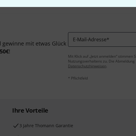
E-Mail-Adresse
*
 gewinne mit etwas Glück
50€
!
Mit Klick auf „Jetzt anmelden“ stimmen
Nutzungsverhaltens zu. Die Abmeldung is
Datenschutzhinweisen
.
* Pflichtfeld
Ihre Vorteile
3 Jahre Thomann Garantie