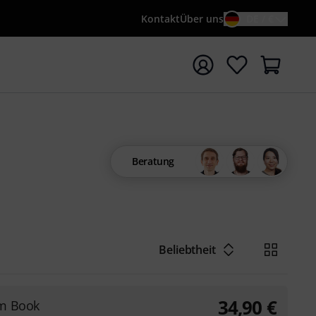
Kontakt
Über uns
DE / €
e mit Suchwort {searchTerm} starten
Beratung
Beliebtheit
34,90
€
um Book