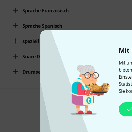
Sprache Französisch
Sprache Spanisch
speziell für Kinder
Mit 
Snare Drum
Mit un
biete
Drumset
Einste
Statis
Sie kö