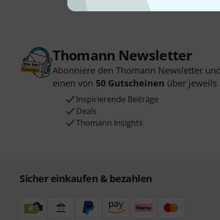
Thomann Newsletter
Abonniere den Thomann Newsletter und
einen von
50 Gutscheinen
über jeweils
Inspirierende Beiträge
Deals
Thomann Insights
Sicher einkaufen & bezahlen