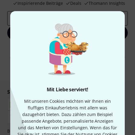
Inspirierende Beiträge
Deals
Thomann Insights
E-Mail-Adresse
*
Jetzt anmelden
Mit Klick auf „Jetzt anmelden“ stimmen Sie dem Erhalt von E-Mail-
Werbung und einer Messung des E-Mail-Nutzungsverhaltens zu. Die
Abmeldung ist jederzeit möglich. Weitere Informationen finden Sie in
unseren
Datenschutzhinweisen
.
* Pflichtfeld
Mit Liebe serviert!
Sicher einkaufen & bezahlen
Mit unseren Cookies möchten wir Ihnen ein
fluffiges Einkaufserlebnis mit allem was
dazugehört bieten. Dazu zählen zum Beispiel
passende Angebote, personalisierte Anzeigen
und das Merken von Einstellungen. Wenn das für
Bezahlen Sie vertraulich und sicher per Nachnahme,
Sie okay ist, stimmen Sie der Nutzung von Cookies