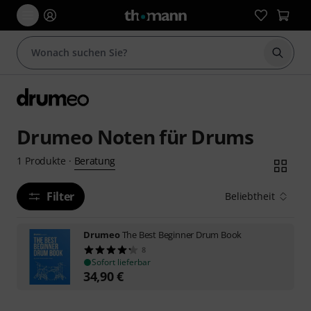
Suche 
Drumeo Noten für Drums
Beratung
1
Produkte
·
Filter
Beliebtheit
Drumeo
The Best Beginner Drum Book
8
Sofort lieferbar
34,90
€