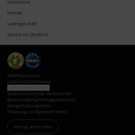
Gutscheine
Kontakt
Ladengeschäft
Service im Überblick
AGB
/
Impressum
Datenschutzhinweise
Cookie-Einstellungen
Widerrufsrecht für Verbraucher
Bestellvorgang/Vertragsabschluss
Mängelhaftungsrecht
Erklärung zur Barrierefreiheit
Vertrag widerrufen