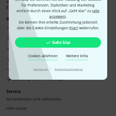
Vorkasse, PayPal, Amazon Pay,
Klarna Sofort bezahlen
,
für Präferenzen, Statistiken und Marketing
Klarna Ratenzahlung
oder Kreditkarte.
einfach durch einen Klick auf „Geht klar“ zu (
alle
anzeigen
).
Ihre Vorteile
Sie können Ihre erteilte Zustimmung jederzeit
3 Jahre Thomann Garantie
über die Cookie-Einstellungen (
hier
) widerrufen.
30 Tage Money-Back-Garantie
Geht klar
Reparaturservice
Cookies ablehnen
Weitere Infos
Beratung durch Fachexperten
Zufriedenheitsgarantie
·
Impressum
Datenschutzhinweise
Europas größtes Versandlager
Service
Versandkosten und Lieferzeiten
Hilfe-Center