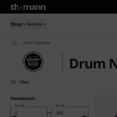
Shop
Service
Drum Teppiche
Drum N
Filter
Preisbereich
Von (€)
Bis (€)