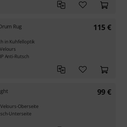
115
€
 Drum Rug
 in Kuhfelloptik
Velours
P Anti-Rutsch
99
€
ight
 Velours-Oberseite
sch-Unterseite