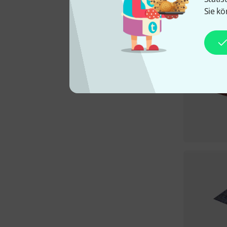
Sie kö