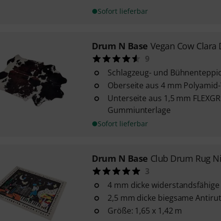
Sofort lieferbar
Drum N Base
Vegan Cow Clara
9
Schlagzeug- und Bühnenteppich
Oberseite aus 4 mm Polyamid-
Unterseite aus 1,5 mm FLEXGRI
Gummiunterlage
Sofort lieferbar
Drum N Base
Club Drum Rug N
3
4 mm dicke widerstandsfähige
2,5 mm dicke biegsame Antirut
Größe: 1,65 x 1,42 m