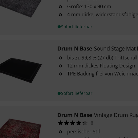
Größe: 130 x 90 cm
4 mm dicke, widerstandsfähige
Sofort lieferbar
Drum N Base
Sound Stage Mat 
bis zu 99,8 % (27 db) Trittscha
12 mm dickes Floating Design
TPE Backing frei von Weichma
Sofort lieferbar
Drum N Base
Vintage Drum Rug
6
persischer Stil