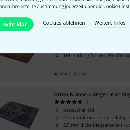
nnen Ihre erteilte Zustimmung jederzeit über die Cookie-Einst
Sofort lieferbar
Cookies ablehnen
Weitere Infos
Geht klar
Drum N Base
Sound Stage Mat 
bis zu 99,8 % (27 db) Trittscha
12 mm dickes Floating Design
TPE Backing frei von Weichma
Sofort lieferbar
Drum N Base
Vintage Drum Rug
3
persischer Stil
4 mm dicke widerstandsfähige
2,5 mm dicke biegsame Antirut