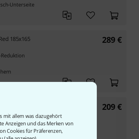
sch-Unterseite
289
€
Red 185x165
ll-Reduktion
chern
209
€
Black 150x130
is mit allem was dazugehört
ll-Reduktion
rte Anzeigen und das Merken von
von Cookies für Präferenzen,
u (
alle anzeigen
).
chern