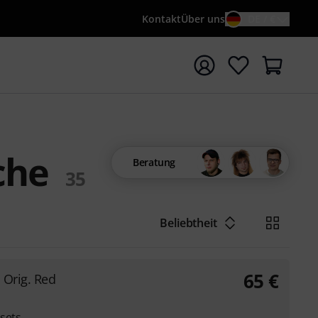
Kontakt
Über uns
DE / €
e mit Suchwort {searchTerm} starten
che
Beratung
35
Beliebtheit
65
€
 Orig. Red
sets,