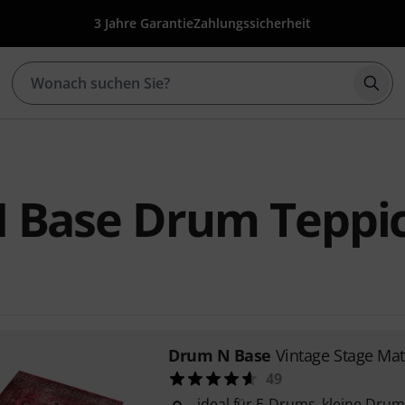
3 Jahre Garantie
Zahlungssicherheit
Such
 Base Drum Teppi
Drum N Base
Vintage Stage Mat
49
ideal für E-Drums, kleine Drum