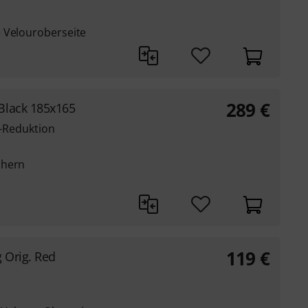
 Velouroberseite
289
€
Black 185x165
ll-Reduktion
chern
119
€
 Orig. Red