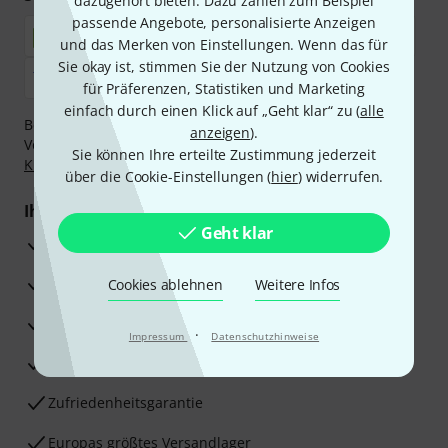
dazugehört bieten. Dazu zählen zum Beispiel
passende Angebote, personalisierte Anzeigen
und das Merken von Einstellungen. Wenn das für
Sie okay ist, stimmen Sie der Nutzung von Cookies
für Präferenzen, Statistiken und Marketing
einfach durch einen Klick auf „Geht klar“ zu (
alle
Bezahlen Sie vertraulich und sicher per Nachnahme,
anzeigen
).
Vorkasse, PayPal, Amazon Pay,
Klarna Sofort bezahlen
,
Sie können Ihre erteilte Zustimmung jederzeit
Klarna Ratenzahlung
oder Kreditkarte.
über die Cookie-Einstellungen (
hier
) widerrufen.
Ihre Vorteile
Geht klar
3 Jahre Thomann Garantie
30 Tage Money-Back-Garantie
Cookies ablehnen
Weitere Infos
Reparaturservice
·
Impressum
Datenschutzhinweise
Beratung durch Fachexperten
Zufriedenheitsgarantie
Europas größtes Versandlager