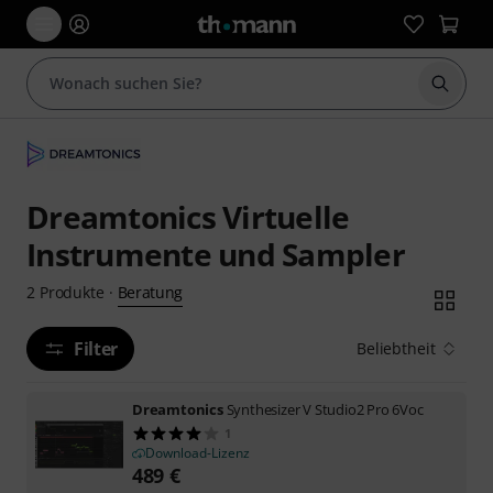
Suche 
Dreamtonics Virtuelle
Instrumente und Sampler
Beratung
2
Produkte
·
Filter
Beliebtheit
Dreamtonics
Synthesizer V Studio2 Pro 6Voc
1
Download-Lizenz
489
€