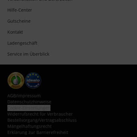
Hilfe-Center
Gutscheine
Kontakt
Ladengeschäft
Service im Überblick
AGB
/
Impressum
Datenschutzhinweise
Cookie-Einstellungen
Widerrufsrecht für Verbraucher
Bestellvorgang/Vertragsabschluss
Mängelhaftungsrecht
Erklärung zur Barrierefreiheit