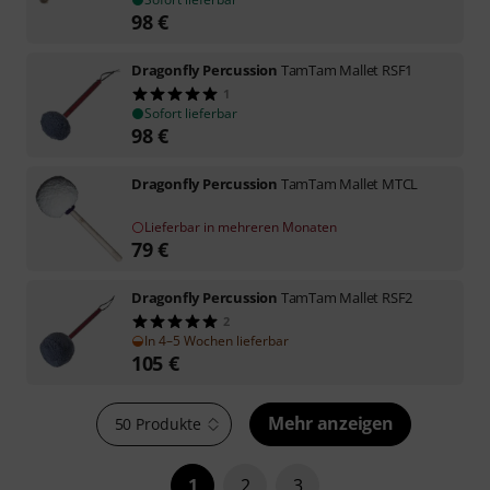
98
€
Dragonfly Percussion
TamTam Mallet RSF1
1
Sofort lieferbar
98
€
Dragonfly Percussion
TamTam Mallet MTCL
Lieferbar in mehreren Monaten
79
€
Dragonfly Percussion
TamTam Mallet RSF2
2
In 4–5 Wochen lieferbar
105
€
Mehr anzeigen
50 Produkte
1
2
3