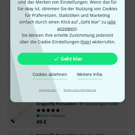
und das Merken von Einstellungen. Wenn das für
Sie okay ist, stimmen Sie der Nutzung von Cookies
Dragonfly Percussion
micro wand RBI-MW
für Präferenzen, Statistiken und Marketing
2
Sofort lieferbar
einfach durch einen Klick auf „Geht klar“ zu (
alle
22
€
anzeigen
).
Sie können Ihre erteilte Zustimmung jederzeit
Dragonfly Percussion
58B Glockenspiel Mallet
über die Cookie-Einstellungen (
hier
) widerrufen.
7
Sofort lieferbar
29
€
Geht klar
Dragonfly Percussion
1BL Glockenspiel Mallet
Cookies ablehnen
Weitere Infos
In 1–2 Wochen lieferbar
·
45
€
Impressum
Datenschutzhinweise
Dragonfly Percussion
1BR Glockenspiel mallet
2
Sofort lieferbar
49
€
Dragonfly Percussion
L3A Lotus Alpha