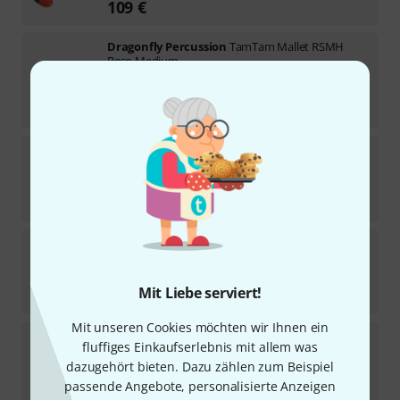
109
€
Dragonfly Percussion
TamTam Mallet RSMH
Reso Medium
3
Sofort lieferbar
55
€
Dragonfly Percussion
Thai Gong Mallet LNG
1
In 3–4 Wochen lieferbar
69
€
Dragonfly Percussion
1C Glockenspiel Mallet
2
Sofort lieferbar
Mit Liebe serviert!
30
€
Mit unseren Cookies möchten wir Ihnen ein
Dragonfly Percussion
CYBB Triangle Beater
fluffiges Einkaufserlebnis mit allem was
dazugehört bieten. Dazu zählen zum Beispiel
Sofort lieferbar
passende Angebote, personalisierte Anzeigen
46
€