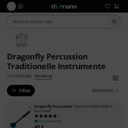
Suche 
Dragonfly Percussion
Traditionelle Instrumente
Beratung
114
Produkte
·
Filter
Beliebtheit
Dragonfly Percussion
TamTam Mallet RSMS-A
Reso Med
8
Sofort lieferbar
49
€