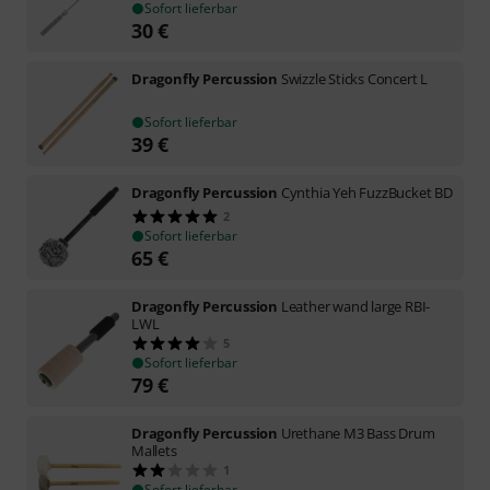
Sofort lieferbar
30
€
Dragonfly Percussion
Swizzle Sticks Concert L
Sofort lieferbar
39
€
Dragonfly Percussion
Cynthia Yeh FuzzBucket BD
2
Sofort lieferbar
65
€
Dragonfly Percussion
Leather wand large RBI-
LWL
5
Sofort lieferbar
79
€
Dragonfly Percussion
Urethane M3 Bass Drum
Mallets
1
Sofort lieferbar