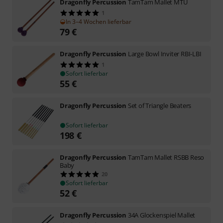
Dragonfly Percussion
TamTam Mallet MTU
1
In 3–4 Wochen lieferbar
79
€
Dragonfly Percussion
Large Bowl Inviter RBI-LBI
1
Sofort lieferbar
55
€
Dragonfly Percussion
Set of Triangle Beaters
Sofort lieferbar
198
€
Dragonfly Percussion
TamTam Mallet RSBB Reso
Baby
20
Sofort lieferbar
52
€
Dragonfly Percussion
34A Glockenspiel Mallet