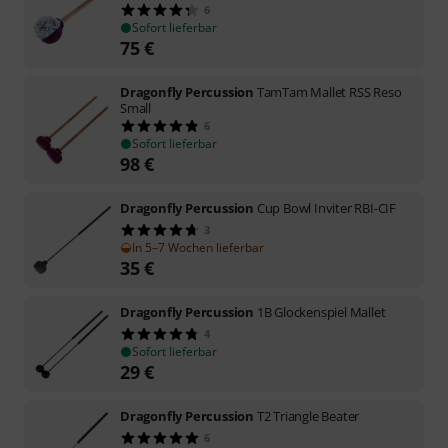
6
Sofort lieferbar
75
€
Dragonfly Percussion
TamTam Mallet RSS Reso
Small
6
Sofort lieferbar
98
€
Dragonfly Percussion
Cup Bowl Inviter RBI-CIF
3
In 5–7 Wochen lieferbar
35
€
Dragonfly Percussion
1B Glockenspiel Mallet
4
Sofort lieferbar
29
€
Dragonfly Percussion
T2 Triangle Beater
6