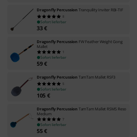
Dragonfly Percussion
Tranquility Inviter RBI-TIF
8
Sofort lieferbar
33
€
Dragonfly Percussion
FW Feather Weight Gong
Mallet
1
Sofort lieferbar
59
€
Dragonfly Percussion
TamTam Mallet RSF3
5
Sofort lieferbar
105
€
Dragonfly Percussion
TamTam Mallet RSMS Reso
Medium
7
Sofort lieferbar
55
€