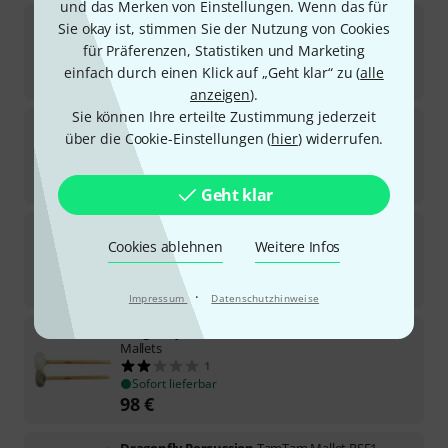
und das Merken von Einstellungen. Wenn das für
Dragonfly Percussion
SC2R Suspended Cymbal
Sie okay ist, stimmen Sie der Nutzung von Cookies
Mallets
für Präferenzen, Statistiken und Marketing
Sofort lieferbar
einfach durch einen Klick auf „Geht klar“ zu (
alle
59
€
anzeigen
).
Sie können Ihre erteilte Zustimmung jederzeit
Dragonfly Percussion
AT1 Triangle Beater
über die Cookie-Einstellungen (
hier
) widerrufen.
4
Sofort lieferbar
30
€
Geht klar
Dragonfly Percussion
Swizzle Sticks Concert L
Cookies ablehnen
Weitere Infos
Sofort lieferbar
39
€
·
Impressum
Datenschutzhinweise
Dragonfly Percussion
Urethane M3 Bass Drum
Mallets
1
Sofort lieferbar
98
€
Dragonfly Percussion
TamTam Mallet RSF1