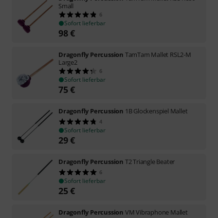
Small
6
Sofort lieferbar
98
€
Dragonfly Percussion
TamTam Mallet RSL2-M
Large2
6
Sofort lieferbar
75
€
Dragonfly Percussion
1B Glockenspiel Mallet
4
Sofort lieferbar
29
€
Dragonfly Percussion
T2 Triangle Beater
6
Sofort lieferbar
25
€
Dragonfly Percussion
VM Vibraphone Mallet