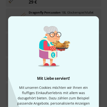
29
€
Dragonfly Percussion
1BL Glockenspiel Mallet
In 1–2 Wochen lieferbar
45
€
Dragonfly Percussion
1BR Glockenspiel mallet
2
Sofort lieferbar
49
€
Dragonfly Percussion
LMF Glockenspiel Mallet
7
Sofort lieferbar
29
€
Mit Liebe serviert!
Dragonfly Percussion
L3A Lotus Alpha
Mit unseren Cookies möchten wir Ihnen ein
2
fluffiges Einkaufserlebnis mit allem was
In 1–2 Wochen lieferbar
dazugehört bieten. Dazu zählen zum Beispiel
79
€
passende Angebote, personalisierte Anzeigen