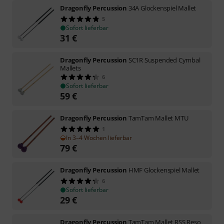
Dragonfly Percussion
34A Glockenspiel Mallet
5
Sofort lieferbar
31
€
Dragonfly Percussion
SC1R Suspended Cymbal
Mallets
6
Sofort lieferbar
59
€
Dragonfly Percussion
TamTam Mallet MTU
1
In 3–4 Wochen lieferbar
79
€
Dragonfly Percussion
HMF Glockenspiel Mallet
6
Sofort lieferbar
29
€
Dragonfly Percussion
TamTam Mallet RSS Reso