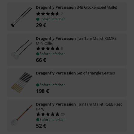
Dragonfly Percussion
34B Glockenspiel Mallet
7
Sofort lieferbar
29
€
Dragonfly Percussion
TamTam Mallet RSMRS
MiniRoller
8
Sofort lieferbar
66
€
Dragonfly Percussion
Set of Triangle Beaters
Sofort lieferbar
198
€
Dragonfly Percussion
TamTam Mallet RSBB Reso
Baby
20
Sofort lieferbar
52
€