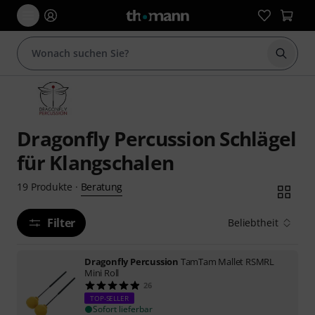
Suche 
Dragonfly Percussion Schlägel
für Klangschalen
Beratung
19
Produkte
·
Filter
Beliebtheit
Dragonfly Percussion
TamTam Mallet RSMRL
Mini Roll
26
TOP-SELLER
Sofort lieferbar