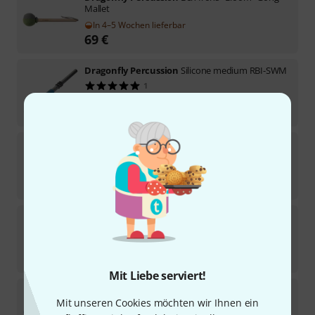
Mallet
In 4–5 Wochen lieferbar
69
€
Dragonfly Percussion
Silicone medium RBI-SWM
1
Sofort lieferbar
42
€
Dragonfly Percussion
Articulate Inviter RBI-AI
Sofort lieferbar
49
€
Dragonfly Percussion
Silicone large RBI-SWL
Sofort lieferbar
42
€
Mit Liebe serviert!
Dragonfly Percussion
Silicone small RBI-SWS
Mit unseren Cookies möchten wir Ihnen ein