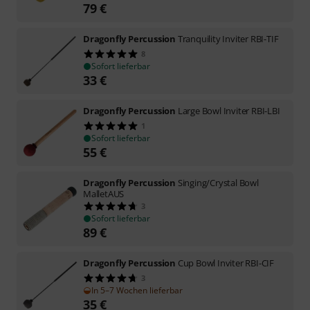
79
€
Dragonfly Percussion
Tranquility Inviter RBI-TIF
8
Sofort lieferbar
33
€
Dragonfly Percussion
Large Bowl Inviter RBI-LBI
1
Sofort lieferbar
55
€
Dragonfly Percussion
Singing/Crystal Bowl
MalletAUS
3
Sofort lieferbar
89
€
Dragonfly Percussion
Cup Bowl Inviter RBI-CIF
3
In 5–7 Wochen lieferbar
35
€