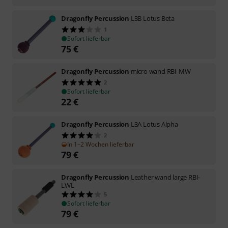
Dragonfly Percussion
L3B Lotus Beta
1
Sofort lieferbar
75
€
Dragonfly Percussion
micro wand RBI-MW
2
Sofort lieferbar
22
€
Dragonfly Percussion
L3A Lotus Alpha
2
In 1–2 Wochen lieferbar
79
€
Dragonfly Percussion
Leather wand large RBI-
LWL
5
Sofort lieferbar
79
€