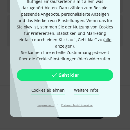
Sofort lieferbar
fluffiges Einkaufserlebnis mit allem was
42
€
dazugehört bieten. Dazu zählen zum Beispiel
passende Angebote, personalisierte Anzeigen
Dragonfly Percussion
Polycarbonate small RBI-
und das Merken von Einstellungen. Wenn das für
PWS
Sie okay ist, stimmen Sie der Nutzung von Cookies
1
für Präferenzen, Statistiken und Marketing
Sofort lieferbar
einfach durch einen Klick auf „Geht klar“ zu (
alle
65
€
anzeigen
).
Sie können Ihre erteilte Zustimmung jederzeit
über die Cookie-Einstellungen (
hier
) widerrufen.
Kostenloser Versand ab 29 €
Alle Preise inkl. MwSt.
Geht klar
Cookies ablehnen
Weitere Infos
Gefällt Ihnen, was Sie sehen?
·
Impressum
Datenschutzhinweise
Teilen
Hilfe & Feedback