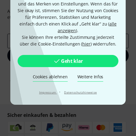
Thomann Newsletter
und das Merken von Einstellungen. Wenn das für
Sie okay ist, stimmen Sie der Nutzung von Cookies
Abonniere den Thomann Newsletter und gewinne mit
etwas Glück einen von
für Präferenzen, Statistiken und Marketing
50 Gutscheinen
über jeweils
50€
!
einfach durch einen Klick auf „Geht klar“ zu (
alle
Inspirierende Beiträge
Deals
Thomann Insights
anzeigen
).
Sie können Ihre erteilte Zustimmung jederzeit
E-Mail-Adresse
*
über die Cookie-Einstellungen (
hier
) widerrufen.
Jetzt anmelden
Geht klar
Mit Klick auf „Jetzt anmelden“ stimmen Sie dem Erhalt von E-Mail-
Werbung und einer Messung des E-Mail-Nutzungsverhaltens zu. Die
Cookies ablehnen
Weitere Infos
Abmeldung ist jederzeit möglich. Weitere Informationen finden Sie in
unseren
Datenschutzhinweisen
.
·
Impressum
Datenschutzhinweise
* Pflichtfeld
Sicher einkaufen & bezahlen