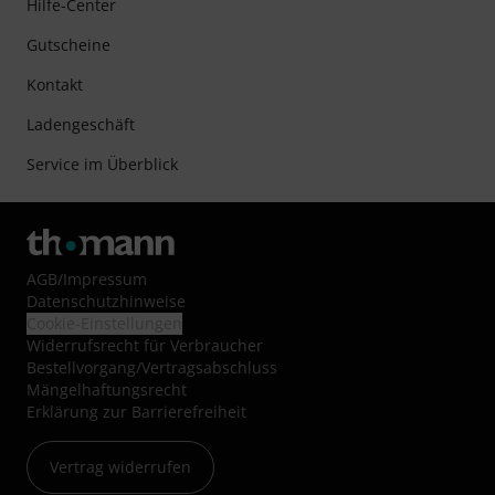
Hilfe-Center
Gutscheine
Kontakt
Ladengeschäft
Service im Überblick
AGB
/
Impressum
Datenschutzhinweise
Cookie-Einstellungen
Widerrufsrecht für Verbraucher
Bestellvorgang/Vertragsabschluss
Mängelhaftungsrecht
Erklärung zur Barrierefreiheit
Vertrag widerrufen