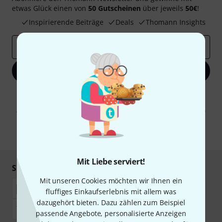
etwas Glück einen von
50 Gutscheinen
über jeweils
50€
!
Inspirierende Beiträge
Deals
Thomann Insights
E-Mail-Adresse
*
Jetzt anmelden
Mit Klick auf „Jetzt anmelden“ stimmen Sie dem Erhalt von E-Mail-
Werbung und einer Messung des E-Mail-Nutzungsverhaltens zu. Die
Abmeldung ist jederzeit möglich. Weitere Informationen finden Sie in
unseren
Datenschutzhinweisen
.
* Pflichtfeld
Mit Liebe serviert!
Sicher einkaufen & bezahlen
Mit unseren Cookies möchten wir Ihnen ein
fluffiges Einkaufserlebnis mit allem was
dazugehört bieten. Dazu zählen zum Beispiel
passende Angebote, personalisierte Anzeigen