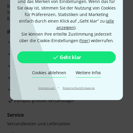
und das Merken von Einstellungen. Wenn das für
Bezahlen Sie vertraulich und sicher per Nachnahme,
Sie okay ist, stimmen Sie der Nutzung von Cookies
Vorkasse, PayPal, Amazon Pay,
Klarna Sofort bezahlen
,
für Präferenzen, Statistiken und Marketing
Klarna Ratenzahlung
oder Kreditkarte.
einfach durch einen Klick auf „Geht klar“ zu (
alle
anzeigen
).
Ihre Vorteile
Sie können Ihre erteilte Zustimmung jederzeit
über die Cookie-Einstellungen (
hier
) widerrufen.
3 Jahre Thomann Garantie
30 Tage Money-Back-Garantie
Geht klar
Reparaturservice
Cookies ablehnen
Weitere Infos
Beratung durch Fachexperten
·
Zufriedenheitsgarantie
Impressum
Datenschutzhinweise
Europas größtes Versandlager
Service
Versandkosten und Lieferzeiten