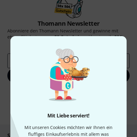
Thomann Newsletter
Abonniere den Thomann Newsletter und gewinne mit
etwas Glück einen von
50 Gutscheinen
über jeweils
50€
!
Inspirierende Beiträge
Deals
Thomann Insights
E-Mail-Adresse
*
Jetzt anmelden
Mit Klick auf „Jetzt anmelden“ stimmen Sie dem Erhalt von E-Mail-
Werbung und einer Messung des E-Mail-Nutzungsverhaltens zu. Die
Abmeldung ist jederzeit möglich. Weitere Informationen finden Sie in
unseren
Datenschutzhinweisen
.
* Pflichtfeld
Mit Liebe serviert!
Mit unseren Cookies möchten wir Ihnen ein
fluffiges Einkaufserlebnis mit allem was
Sicher einkaufen & bezahlen