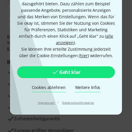
dazugehört bieten. Dazu zählen zum Beispiel
passende Angebote, personalisierte Anzeigen
und das Merken von Einstellungen. Wenn das für
Sie okay ist, stimmen Sie der Nutzung von Cookies
für Präferenzen, Statistiken und Marketing
einfach durch einen Klick auf „Geht klar“ zu (
alle
Bezahlen Sie vertraulich und sicher per Nachnahme,
Vorkasse, PayPal, Amazon Pay,
anzeigen
Klarna Sofort bezahlen
).
,
Klarna Ratenzahlung
oder Kreditkarte.
Sie können Ihre erteilte Zustimmung jederzeit
über die Cookie-Einstellungen (
hier
) widerrufen.
Ihre Vorteile
3 Jahre Thomann Garantie
Geht klar
30 Tage Money-Back-Garantie
Cookies ablehnen
Weitere Infos
Reparaturservice
·
Impressum
Datenschutzhinweise
Beratung durch Fachexperten
Zufriedenheitsgarantie
Europas größtes Versandlager