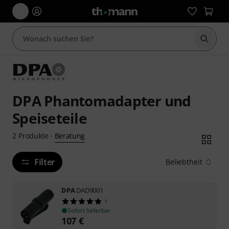
Suche 
DPA Phantomadapter und
Speiseteile
Beratung
2
Produkte
·
Filter
Beliebtheit
DPA
DAD9001
1
Sofort lieferbar
107
€