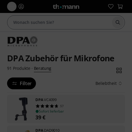
Suche 
DPA Zubehör für Mikrofone
Beratung
91
Produkte
·
Filter
Beliebtheit
DPA
VC4099
57
Sofort lieferbar
39
€
DPA
DAD9010