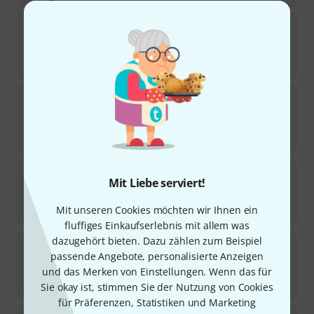
DPA
DUA0570
7
Sofort lieferbar
27
€
DPA
DUA9531-F
1
Sofort lieferbar
26
€
DPA
SCM0004-B
Mit Liebe serviert!
12
Sofort lieferbar
20,50
€
Mit unseren Cookies möchten wir Ihnen ein
fluffiges Einkaufserlebnis mit allem was
dazugehört bieten. Dazu zählen zum Beispiel
DPA
DUA6003
passende Angebote, personalisierte Anzeigen
9
Sofort lieferbar
und das Merken von Einstellungen. Wenn das für
55
€
Sie okay ist, stimmen Sie der Nutzung von Cookies
für Präferenzen, Statistiken und Marketing