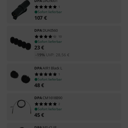
DPA
DAD9001
1
Sofort lieferbar
107
€
DPA
DUA0560
10
Sofort lieferbar
23
€
-19%
UVP:
28,56
€
DPA
AIR1 Black L
1
Sofort lieferbar
48
€
DPA
CM1618B90
2
Sofort lieferbar
45
€
DPA
MS-CLIP