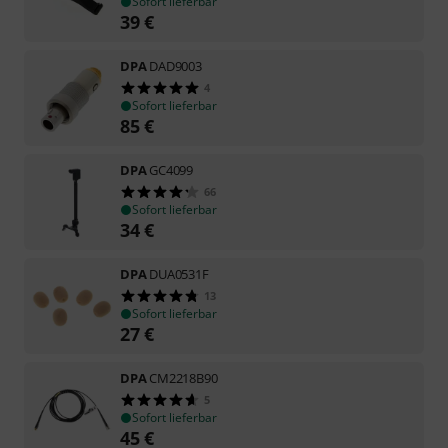
Sofort lieferbar
39
€
DPA
DAD9003
4
Sofort lieferbar
85
€
DPA
GC4099
66
Sofort lieferbar
34
€
DPA
DUA0531F
13
Sofort lieferbar
27
€
DPA
CM2218B90
5
Sofort lieferbar
45
€