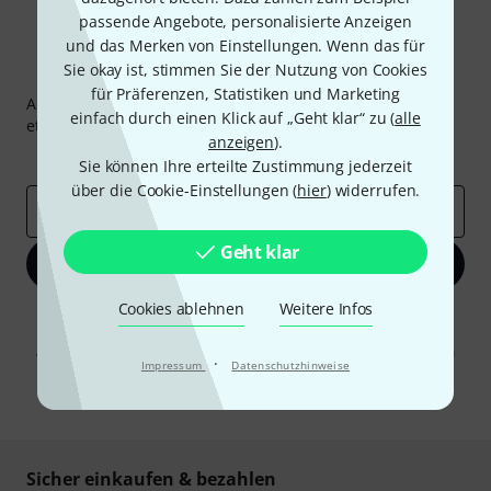
passende Angebote, personalisierte Anzeigen
und das Merken von Einstellungen. Wenn das für
Sie okay ist, stimmen Sie der Nutzung von Cookies
Thomann Newsletter
für Präferenzen, Statistiken und Marketing
Abonniere den Thomann Newsletter und gewinne mit
einfach durch einen Klick auf „Geht klar“ zu (
alle
etwas Glück einen von
50 Gutscheinen
über jeweils
50€
!
anzeigen
).
Inspirierende Beiträge
Deals
Thomann Insights
Sie können Ihre erteilte Zustimmung jederzeit
über die Cookie-Einstellungen (
hier
) widerrufen.
E-Mail-Adresse
*
Geht klar
Jetzt anmelden
Cookies ablehnen
Weitere Infos
Mit Klick auf „Jetzt anmelden“ stimmen Sie dem Erhalt von E-Mail-
Werbung und einer Messung des E-Mail-Nutzungsverhaltens zu. Die
Abmeldung ist jederzeit möglich. Weitere Informationen finden Sie in
·
Impressum
Datenschutzhinweise
unseren
Datenschutzhinweisen
.
* Pflichtfeld
Sicher einkaufen & bezahlen