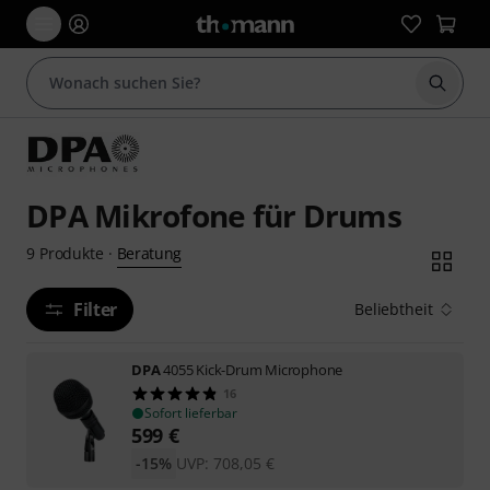
Suche 
DPA Mikrofone für Drums
Beratung
9
Produkte
·
Filter
Beliebtheit
DPA
4055 Kick-Drum Microphone
16
Sofort lieferbar
599
€
-15%
UVP:
708,05
€