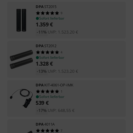
DPA
ST2015
9
Sofort lieferbar
1.359
€
-11%
UVP:
1.523,20
€
DPA
ST2012
4
Sofort lieferbar
1.328
€
-13%
UVP:
1.523,20
€
DPA
KIT-4061-OP-IMK
1
Sofort lieferbar
539
€
-17%
UVP:
648,55
€
DPA
4011A
7