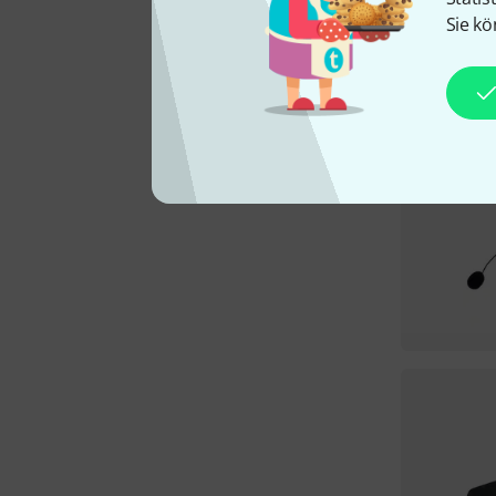
Sie kö