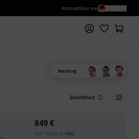
Kontakt
Über uns
DE / €
e mit Suchwort {searchTerm} starten
Beratung
Beliebtheit
849
€
UVP:
999,60
€
-15%
z