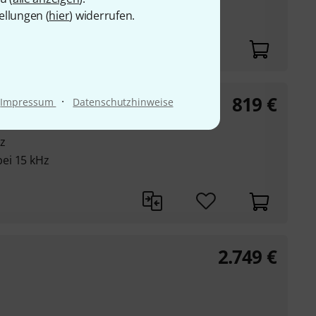
ellungen (
hier
) widerrufen.
819
€
·
Impressum
Datenschutzhinweise
z
ei 15 kHz
2.749
€