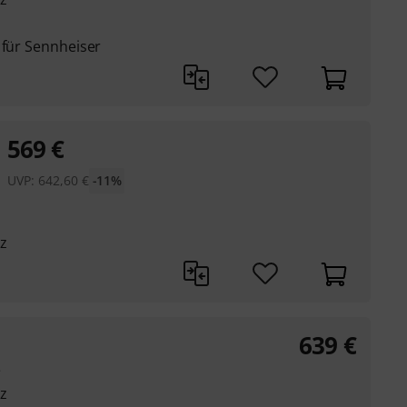
 für Sennheiser
569
€
UVP:
642,60
€
-11%
z
639
€
e
z