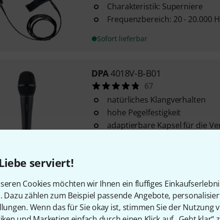
Charakteristik: Superniere
Frequenzbereich: 20 - 20.000 H
Sofort lieferbar
DPA
4018V-B-B01
67
natürliches Klangverhalten
hohe Pegelfestigkeit
adaptierbare Kapsel für die 
Funkmikrofonen
Sofort lieferbar
Liebe serviert!
seren Cookies möchten wir Ihnen ein fluffiges Einkaufserlebn
DPA
VC4099
n. Dazu zählen zum Beispiel passende Angebote, personalisie
57
llungen. Wenn das für Sie okay ist, stimmen Sie der Nutzung 
für DPA 4099 Mikrofon
tiken und Marketing einfach durch einen Klick auf „Geht klar“ z