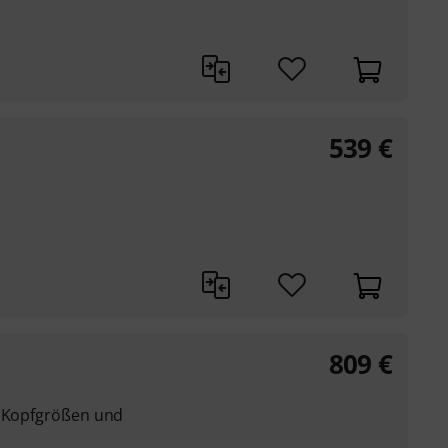
539
€
809
€
e Kopfgrößen und