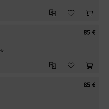
85
€
rie
85
€