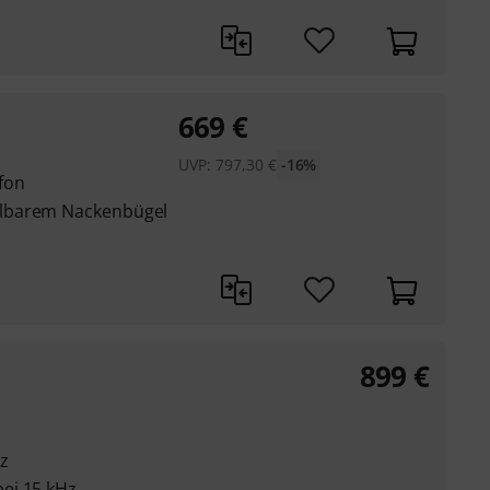
669
€
UVP:
797,30
€
-16%
fon
llbarem Nackenbügel
899
€
z
ei 15 kHz