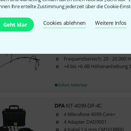
Farbe: Schwarz
nnen Ihre erteilte Zustimmung jederzeit über die Cookie-Einst
Sofort lieferbar
Cookies ablehnen
Weitere Infos
Geht klar
DPA
4088-DP-A-B90-LH BLK
Richtcharakteristik: Niere
Frequenzbereich: 20 - 20.000 H
+4 bis +6 dB Höhenanhebung b
Sofort lieferbar
DPA
KIT-4099-DP-4C
4 Mikrofone 4099 Core+
4 Adapter DAD9001
4 Kabel 1,6 mm CM1618B00