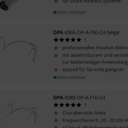
für Shure Wireless Systeme
Sofort lieferbar
DPA
4066-OP-A-F90-LH beige
1
professionelles Headset-Mikro
mit abnehmbarem und verste
zur beiderseitigen Anwendung
speziell für Sprache geeignet
Sofort lieferbar
DPA
4088-DP-A-F10-LH
1
Charakteristik: Niere
Frequenzbereich: 20 - 20.000 H
+4 bis +6 dB Höhenanhebung b