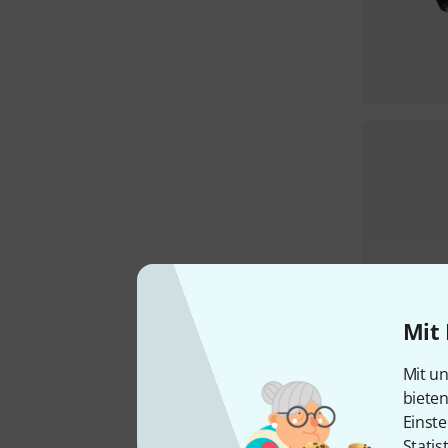
Mit 
Mit un
biete
Einste
Statis