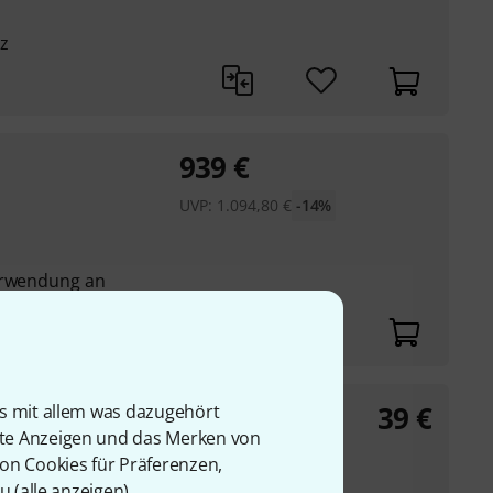
z
939
€
UVP:
1.094,80
€
-14%
Verwendung an
39
€
is mit allem was dazugehört
rte Anzeigen und das Merken von
von Cookies für Präferenzen,
u (
alle anzeigen
).