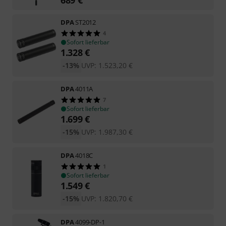
DPA
ST2012
4
Sofort lieferbar
1.328
€
-13%
UVP:
1.523,20
€
DPA
4011A
7
Sofort lieferbar
1.699
€
-15%
UVP:
1.987,30
€
DPA
4018C
1
Sofort lieferbar
1.549
€
-15%
UVP:
1.820,70
€
DPA
4099-DP-1