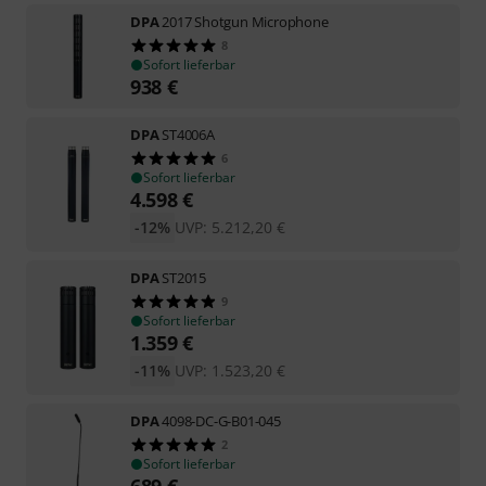
DPA
2017 Shotgun Microphone
8
Sofort lieferbar
938
€
DPA
ST4006A
6
Sofort lieferbar
4.598
€
-12%
UVP:
5.212,20
€
DPA
ST2015
9
Sofort lieferbar
1.359
€
-11%
UVP:
1.523,20
€
DPA
4098-DC-G-B01-045
2
Sofort lieferbar
689
€