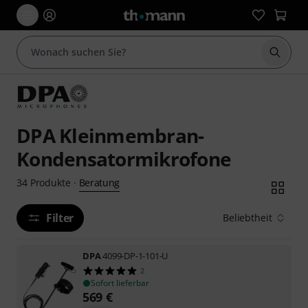
Suche 
DPA Kleinmembran-
Kondensatormikrofone
Beratung
34
Produkte
·
Filter
Beliebtheit
DPA
4099-DP-1-101-U
2
Sofort lieferbar
569
€