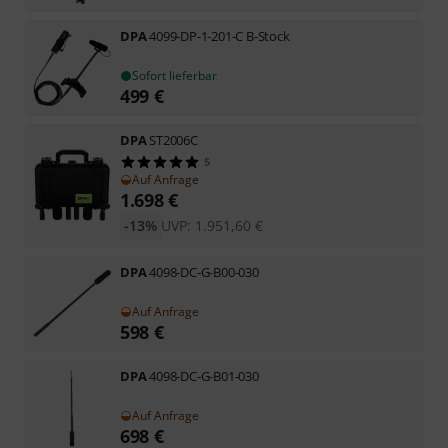
DPA
4099-DP-1-201-C B-Stock
Sofort lieferbar
499
€
DPA
ST2006C
5
Auf Anfrage
1.698
€
-13%
UVP:
1.951,60
€
DPA
4098-DC-G-B00-030
Auf Anfrage
598
€
DPA
4098-DC-G-B01-030
Auf Anfrage
698
€