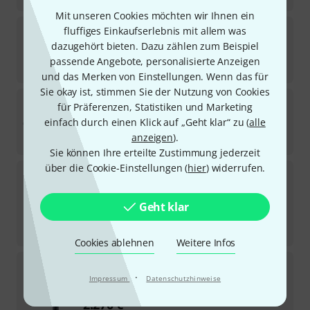
Mit unseren Cookies möchten wir Ihnen ein
DPA
4098-DC-G-B01-015
fluffiges Einkaufserlebnis mit allem was
dazugehört bieten. Dazu zählen zum Beispiel
Sofort lieferbar
passende Angebote, personalisierte Anzeigen
698
€
und das Merken von Einstellungen. Wenn das für
Sie okay ist, stimmen Sie der Nutzung von Cookies
DPA
4099-DP-1-101-A
für Präferenzen, Statistiken und Marketing
einfach durch einen Klick auf „Geht klar“ zu (
alle
In 1–2 Wochen lieferbar
anzeigen
).
1.249
€
Sie können Ihre erteilte Zustimmung jederzeit
über die Cookie-Einstellungen (
hier
) widerrufen.
DPA
4098-DC-G-B00-015
Kurzfristig lieferbar (2–5 Tage)
Geht klar
568
€
-12%
UVP:
648,55
€
Cookies ablehnen
Weitere Infos
DPA
4017B Rycote WS 3 Bundle
·
Impressum
Datenschutzhinweise
Sofort lieferbar
2.270
€