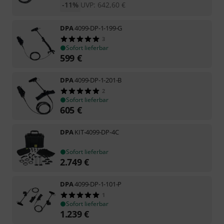
-11%
UVP:
642,60
€
DPA
4099-DP-1-199-G
3
Sofort lieferbar
599
€
DPA
4099-DP-1-201-B
2
Sofort lieferbar
605
€
DPA
KIT-4099-DP-4C
Sofort lieferbar
2.749
€
DPA
4099-DP-1-101-P
1
Sofort lieferbar
1.239
€