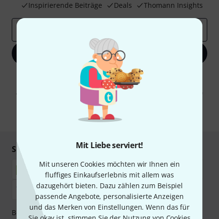
Inspirierende Beiträge
Deals
Thomann Insights
E-Mail-Adresse
*
Jetzt anmelden
Mit Klick auf „Jetzt anmelden“ stimmen Sie dem Erhalt von E-Mail-
Werbung und einer Messung des E-Mail-Nutzungsverhaltens zu. Die
Abmeldung ist jederzeit möglich. Weitere Informationen finden Sie in
unseren
Datenschutzhinweisen
.
* Pflichtfeld
Mit Liebe serviert!
Sicher einkaufen & bezahlen
Mit unseren Cookies möchten wir Ihnen ein
fluffiges Einkaufserlebnis mit allem was
dazugehört bieten. Dazu zählen zum Beispiel
passende Angebote, personalisierte Anzeigen
und das Merken von Einstellungen. Wenn das für
Bezahlen Sie vertraulich und sicher per Nachnahme,
Sie okay ist, stimmen Sie der Nutzung von Cookies