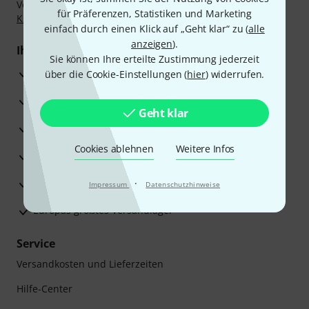
Vorkasse, PayPal, Amazon Pay,
Klarna Sofort bezahlen
,
für Präferenzen, Statistiken und Marketing
Klarna Ratenzahlung
oder Kreditkarte.
einfach durch einen Klick auf „Geht klar“ zu (
alle
anzeigen
).
Ihre Vorteile
Sie können Ihre erteilte Zustimmung jederzeit
3 Jahre Thomann Garantie
über die Cookie-Einstellungen (
hier
) widerrufen.
30 Tage Money-Back-Garantie
Geht klar
Reparaturservice
Cookies ablehnen
Weitere Infos
Beratung durch Fachexperten
Zufriedenheitsgarantie
·
Impressum
Datenschutzhinweise
Europas größtes Versandlager
Service
Versandkosten und Lieferzeiten
Hilfe-Center