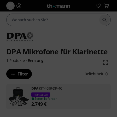
Suche 
DPA Mikrofone für Klarinette
Beratung
1
Produkte
·
Filter
Beliebtheit
DPA
KIT-4099-DP-4C
TOP-SELLER
Sofort lieferbar
2.749
€