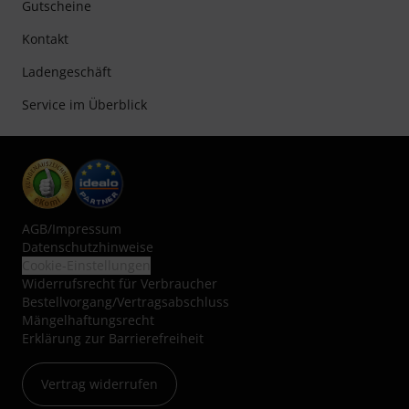
Gutscheine
Kontakt
Ladengeschäft
Service im Überblick
AGB
/
Impressum
Datenschutzhinweise
Cookie-Einstellungen
Widerrufsrecht für Verbraucher
Bestellvorgang/Vertragsabschluss
Mängelhaftungsrecht
Erklärung zur Barrierefreiheit
Vertrag widerrufen