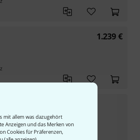
z
1.239
€
z
599
€
e
UVP:
708,05
€
-15%
is mit allem was dazugehört
l innerhalb als auch
rte Anzeigen und das Merken von
bar, ...
von Cookies für Präferenzen,
Studioanwedungen
u (
alle anzeigen
).