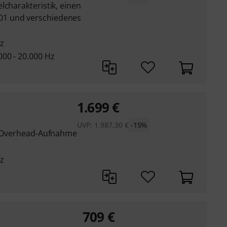
lcharakteristik, einen
1 und verschiedenes
z
00 - 20.000 Hz
1.699
€
UVP:
1.987,30
€
-15%
nd Overhead-Aufnahme
z
709
€