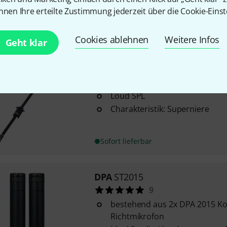
bestens geeignet
nnen Ihre erteilte Zustimmung jederzeit über die Cookie-Einst
Richtcharakteristik: offene Nie
Sofort lieferbar
Cookies ablehnen
Weitere Infos
Geht klar
DPA
4099-DP-1
4099 CORE+ Mic
Loud SPL
Charakteristik: Superniere
Sofort lieferbar
DPA
ST2015
9
bestehend aus 2x DPA 2015 K
Richtmikrofon