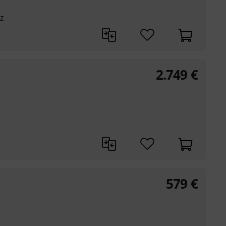
z
2.749
€
579
€