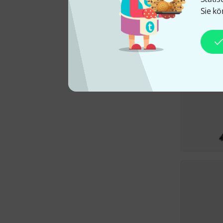
Sie kö