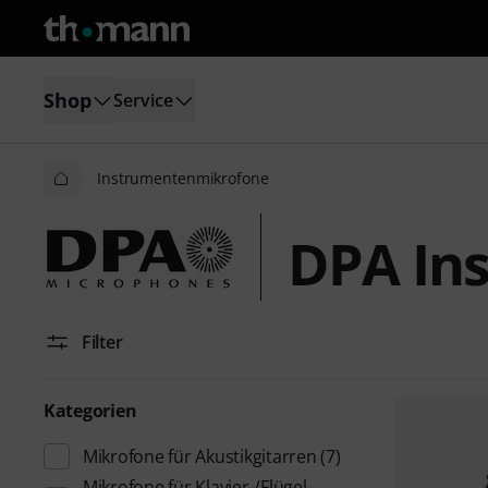
Shop
Service
Instrumentenmikrofone
DPA In
Filter
Kategorien
Mikrofone für Akustikgitarren
(7)
Mikrofone für Klavier-/Flügel-