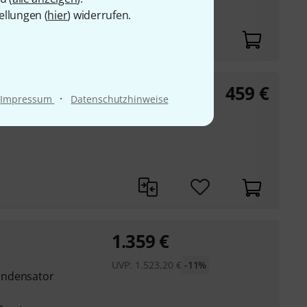
ellungen (
hier
) widerrufen.
re
459
€
·
Impressum
Datenschutzhinweise
1.359
€
UVP:
1.523,20
€
-11%
ondensator