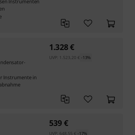
oßen Instrumenten
en
e
1.328
€
UVP:
1.523,20
€
-13%
ondensator-
r Instrumente in
ahabnahme
539
€
UVP:
648,55
€
-17%