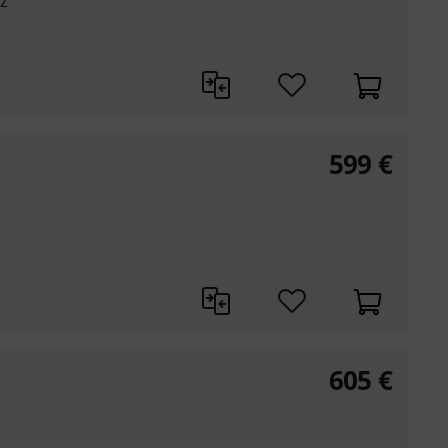
z
599
€
605
€