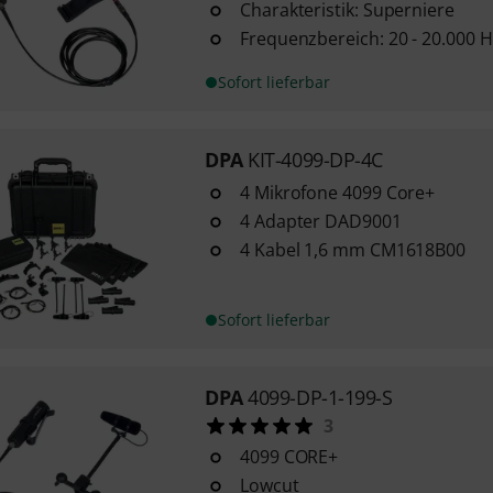
Charakteristik: Superniere
Frequenzbereich: 20 - 20.000 H
Sofort lieferbar
DPA
KIT-4099-DP-4C
4 Mikrofone 4099 Core+
4 Adapter DAD9001
4 Kabel 1,6 mm CM1618B00
Sofort lieferbar
DPA
4099-DP-1-199-S
3
4099 CORE+
Lowcut