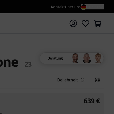
Kontakt
Über uns
DE / €
e mit Suchwort {searchTerm} starten
one
Beratung
23
Beliebtheit
639
€
e