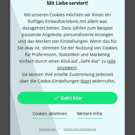
Doughty
T20104 C-Hook
Mit Liebe serviert!
140
Sofort lieferbar
Mit unseren Cookies möchten wir Ihnen ein
9
€
fluffiges Einkaufserlebnis mit allem was
dazugehört bieten. Dazu zählen zum Beispiel
Doughty
T20105 Hook Clamp Extra Long
passende Angebote, personalisierte Anzeigen
46
und das Merken von Einstellungen. Wenn das für
Sofort lieferbar
Sie okay ist, stimmen Sie der Nutzung von Cookies
8
€
für Präferenzen, Statistiken und Marketing
einfach durch einen Klick auf „Geht klar“ zu (
alle
Doughty
T57000 Half Coupler
anzeigen
).
6
Sie können Ihre erteilte Zustimmung jederzeit
Sofort lieferbar
über die Cookie-Einstellungen (
hier
) widerrufen.
32
€
-24%
UVP:
42,09
€
Geht klar
Doughty
T57456 SL Hanging Clamp
Cookies ablehnen
Weitere Infos
In 2–3 Wochen lieferbar
40
€
·
-26%
UVP:
54,12
€
Impressum
Datenschutzhinweise