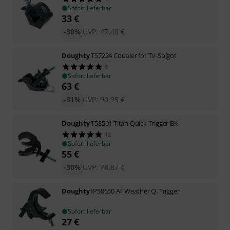
Sofort lieferbar
33
€
-30%
UVP:
47,48
€
Doughty
T57224 Coupler for TV-Spigot
6
Sofort lieferbar
63
€
-31%
UVP:
90,95
€
Doughty
T58501 Titan Quick Trigger BK
12
Sofort lieferbar
55
€
-30%
UVP:
78,87
€
Doughty
IP58650 All Weather Q. Trigger
Sofort lieferbar
27
€