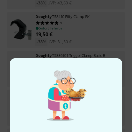
-38%
UVP:
43,69
€
Doughty
T58410 Fifty Clamp BK
9
Sofort lieferbar
19,50
€
-38%
UVP:
31,30
€
Doughty
T5886101 Trigger Clamp Basic B
16
Sofort lieferbar
34
€
-30%
UVP:
48,70
€
Doughty
T21101 C-Hook BK
140
Sofort lieferbar
11
€
-23%
UVP:
14,31
€