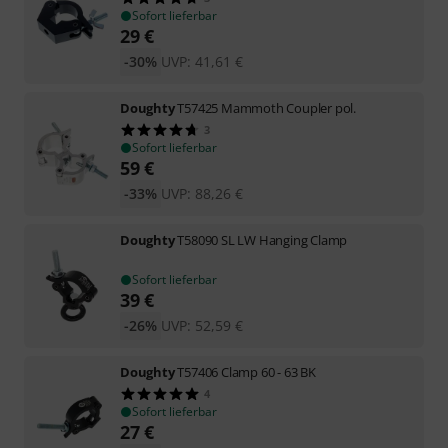
Sofort lieferbar
29
€
-30%
UVP:
41,61
€
Doughty
T57425 Mammoth Coupler pol.
3
Sofort lieferbar
59
€
-33%
UVP:
88,26
€
Doughty
T58090 SL LW Hanging Clamp
Sofort lieferbar
39
€
-26%
UVP:
52,59
€
Doughty
T57406 Clamp 60 - 63 BK
4
Sofort lieferbar
27
€