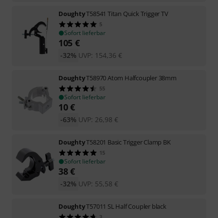
Doughty
T58541 Titan Quick Trigger TV
5
Sofort lieferbar
105
€
-32%
UVP:
154,36
€
Doughty
T58970 Atom Halfcoupler 38mm
55
Sofort lieferbar
10
€
-63%
UVP:
26,98
€
Doughty
T58201 Basic Trigger Clamp BK
15
Sofort lieferbar
38
€
-32%
UVP:
55,58
€
Doughty
T57011 SL Half Coupler black
3