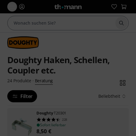
Suche 
Doughty Haken, Schellen,
Coupler etc.
Beratung
24
Produkte
·
Filter
Beliebtheit
Doughty
T20301
228
Sofort lieferbar
8,50
€