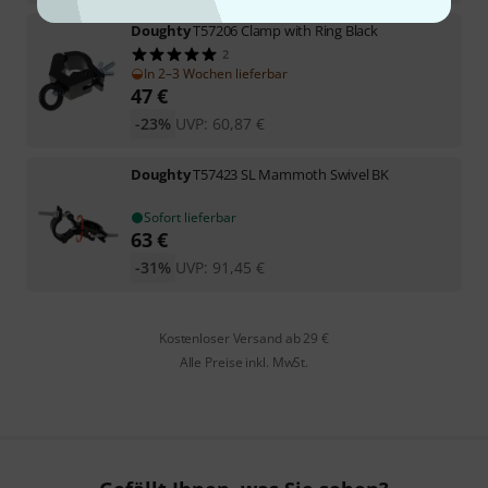
Doughty
T57206 Clamp with Ring Black
2
In 2–3 Wochen lieferbar
47
€
-23%
UVP:
60,87
€
Doughty
T57423 SL Mammoth Swivel BK
Sofort lieferbar
63
€
-31%
UVP:
91,45
€
Kostenloser Versand ab 29 €
Alle Preise inkl. MwSt.