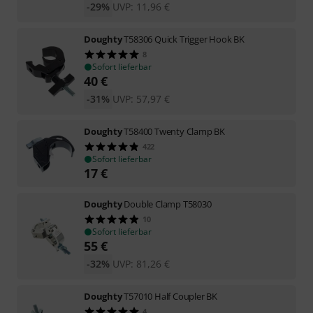
-29%
UVP:
11,96
€
Doughty
T58306 Quick Trigger Hook BK
8
Sofort lieferbar
40
€
-31%
UVP:
57,97
€
Doughty
T58400 Twenty Clamp BK
422
Sofort lieferbar
17
€
Doughty
Double Clamp T58030
10
Sofort lieferbar
55
€
-32%
UVP:
81,26
€
Doughty
T57010 Half Coupler BK
4