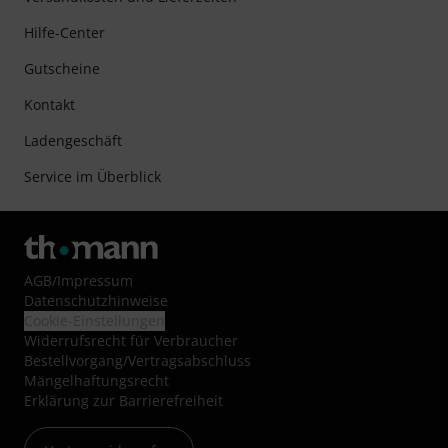
Hilfe-Center
Gutscheine
Kontakt
Ladengeschäft
Service im Überblick
AGB
/
Impressum
Datenschutzhinweise
Cookie-Einstellungen
Widerrufsrecht für Verbraucher
Bestellvorgang/Vertragsabschluss
Mängelhaftungsrecht
Erklärung zur Barrierefreiheit