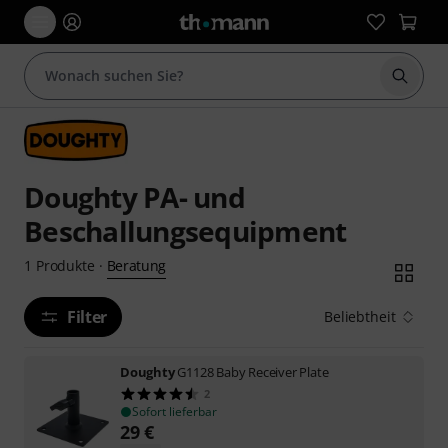
Suche 
Doughty PA- und
Beschallungsequipment
Beratung
1
Produkte
·
Filter
Beliebtheit
Doughty
G1128 Baby Receiver Plate
2
Sofort lieferbar
29
€