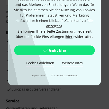
und das Merken von Einstellungen. Wenn das für
Sie okay ist, stimmen Sie der Nutzung von Cookies
Bezahlen Sie vertraulich und sicher per Nachnahme,
für Präferenzen, Statistiken und Marketing
Vorkasse, PayPal, Amazon Pay,
Klarna Sofort bezahlen
,
einfach durch einen Klick auf „Geht klar“ zu (
alle
Klarna Ratenzahlung
oder Kreditkarte.
anzeigen
).
Sie können Ihre erteilte Zustimmung jederzeit
Ihre Vorteile
über die Cookie-Einstellungen (
hier
) widerrufen.
3 Jahre Thomann Garantie
Geht klar
30 Tage Money-Back-Garantie
Reparaturservice
Cookies ablehnen
Weitere Infos
Beratung durch Fachexperten
·
Impressum
Datenschutzhinweise
Zufriedenheitsgarantie
Europas größtes Versandlager
Service
Versandkosten und Lieferzeiten