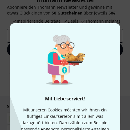
Thomann Newsletter
Abonniere den Thomann Newsletter und gewinne mit
etwas Glück einen von
50 Gutscheinen
über jeweils
50€
!
Inspirierende Beiträge
Deals
Thomann Insights
E-Mail-Adresse
*
Jetzt anmelden
Mit Klick auf „Jetzt anmelden“ stimmen Sie dem Erhalt von E-Mail-
Werbung und einer Messung des E-Mail-Nutzungsverhaltens zu. Die
Abmeldung ist jederzeit möglich. Weitere Informationen finden Sie in
unseren
Datenschutzhinweisen
.
* Pflichtfeld
Mit Liebe serviert!
Sicher einkaufen & bezahlen
Mit unseren Cookies möchten wir Ihnen ein
fluffiges Einkaufserlebnis mit allem was
dazugehört bieten. Dazu zählen zum Beispiel
passende Angebote, personalisierte Anzeigen