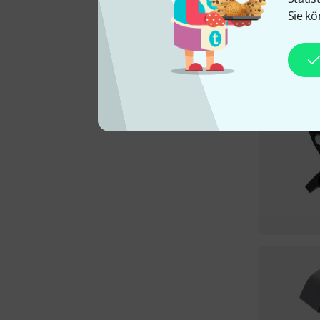
Sie kö