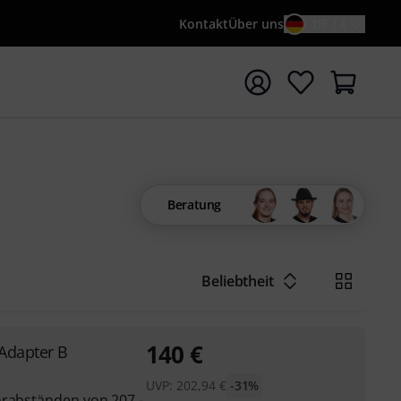
Kontakt
Über uns
DE / €
e mit Suchwort {searchTerm} starten
Beratung
Beliebtheit
140
€
Adapter B
UVP:
202,94
€
-31%
hrabständen von 207 -