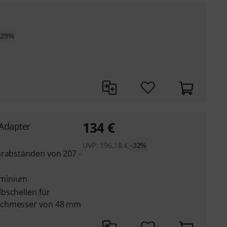
-29%
134
€
Adapter
UVP:
196,18
€
-32%
hrabständen von 207 -
uminium
bschellen für
rchmesser von 48 mm