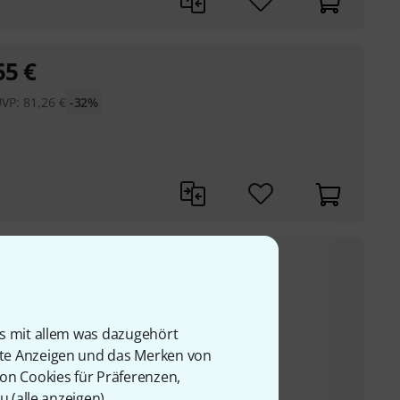
55
€
UVP:
81,26
€
-32%
137
€
Adapter B
UVP:
182,64
€
-25%
hrabständen von 207 -
is mit allem was dazugehört
uminium
rte Anzeigen und das Merken von
von Cookies für Präferenzen,
bschellen für
u (
alle anzeigen
).
rchmesser von 48 mm