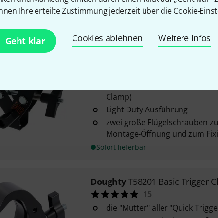
nnen Ihre erteilte Zustimmung jederzeit über die Cookie-Einst
bis 51 mm
Sofort lieferbar
Cookies ablehnen
Weitere Infos
Geht klar
Doughty
T29850 Scissor Clamp 
2
Trägerklemme für Stahlträger 
Clamp)
Light Duty Ausführung
zwei große Flügelschrauben zu
Montage-Öffnung und zum Fix
Sofort lieferbar
Doughty
T58201 Basic Trigger 
15
die "Mutter" aller "Quick Trigg