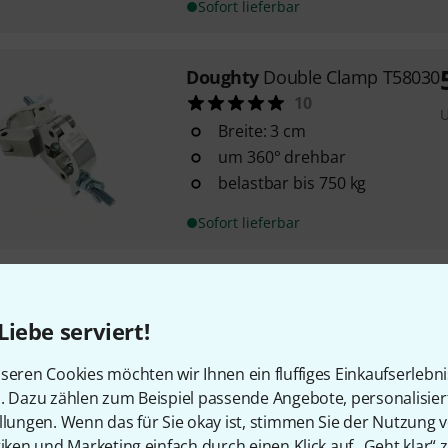
Sofort lieferbar
Doughty
Double Clamp T58030
10
Breite: 3 cm
um 360° drehbar
belastbar bis 750 kg
Sofort lieferbar
Doughty
T55755 Hanging Truss 
5
Liebe serviert!
geeignet für Traversen mit Ro
339 mm
seren Cookies möchten wir Ihnen ein fluffiges Einkaufserlebn
aus massivem hochfestem Al
n. Dazu zählen zum Beispiel passende Angebote, personalisie
llungen. Wenn das für Sie okay ist, stimmen Sie der Nutzung 
mit 2 schlanken Aluminium-Hal
tiken und Marketing einfach durch einen Klick auf „Geht klar“ z
Traversenrohre mit einem Du