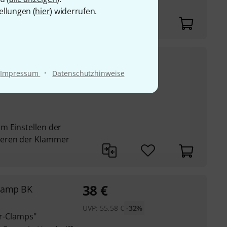
ellungen (
hier
) widerrufen.
90
€
Light
·
Impressum
Datenschutzhinweise
UVP:
131,77
€
-32%
und Rohre (Scissor
m Einstellen der
ieren der Klammer
38
€
Clamp BK
UVP:
55,58
€
-32%
er-Clamps"