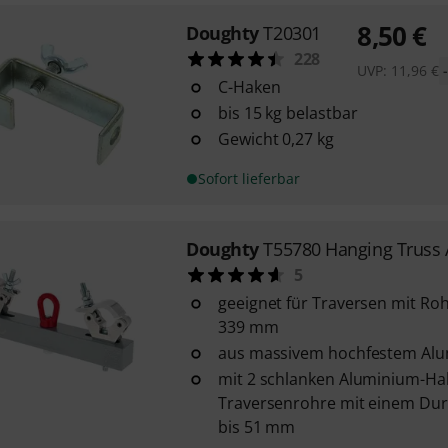
8,50
€
Doughty
T20301
228
UVP:
11,96
€
C-Haken
bis 15 kg belastbar
Gewicht 0,27 kg
Sofort lieferbar
Doughty
T55780 Hanging Truss 
5
geeignet für Traversen mit Ro
339 mm
aus massivem hochfestem Al
mit 2 schlanken Aluminium-Hal
Traversenrohre mit einem Du
bis 51 mm