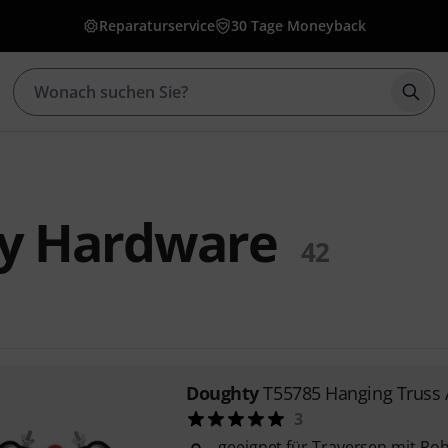
Reparaturservice
30 Tage Moneyback
Such
y Hardware
42
Doughty
T55785 Hanging Truss 
3
geeignet für Traversen mit Ro