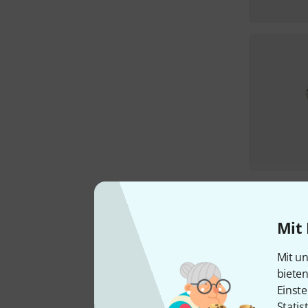
Mit 
Mit un
biete
Einste
Statis