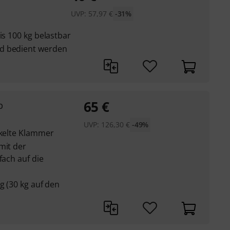
UVP:
57,97
€
-31%
is 100 kg belastbar
d bedient werden
65
€
p
UVP:
126,30
€
-49%
ckelte Klammer
mit der
fach auf die
g (30 kg auf den