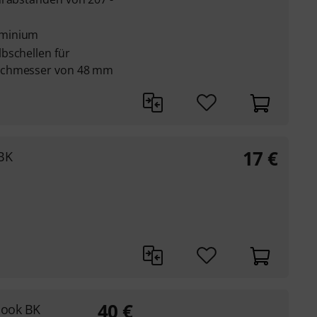
uminium
bschellen für
rchmesser von 48 mm
17
€
BK
40
€
Hook BK