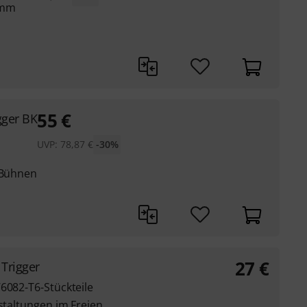
 mm
55
€
gger BK
UVP:
78,87
€
-30%
d Bühnen
27
€
 Trigger
6082-T6-Stückteile
nstaltungen im Freien