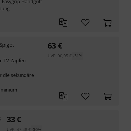
 Easygrip Handgriff
enung
63
€
Spigot
UVP:
90,95
€
-31%
mm TV-Zapfen
für die sekundäre
luminium
33
€
K
UVP:
47,48
€
-30%